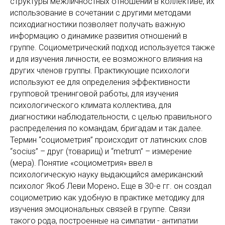
структуры межличностных отношений в коллективе, их
использование в сочетании с другими методами
психодиагностики позволяет получать важную
информацию о динамике развития отношений в
группе. Социометрический подход используется также
и для изучения личности, ее возможного влияния на
других членов группы. Практикующие психологи
используют ее для определения эффективности
групповой тренинговой работы, для изучения
психологического климата коллектива, для
диагностики наблюдательности, с целью правильного
распределения по командам, бригадам и так далее.
Термин “социометрия” происходит от латинских слов
“socius” – друг (товарищ) и “metrum” – измерение
(мера). Понятие «социометрия» ввел в
психологическую науку выдающийся американский
психолог Якоб Леви Морено
.
Еще в 30-е гг. он создал
социометрию как удобную в практике методику для
изучения эмоциональных связей в группе. Связи
такого рода, построенные на симпатии - антипатии