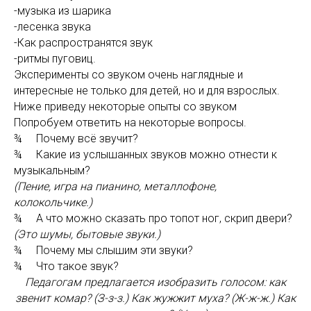
-музыка из шарика
-лесенка звука
-Как распространятся звук
-ритмы пуговиц.
Эксперименты со звуком очень наглядные и
интересные не только для детей, но и для взрослых.
Ниже приведу некоторые опыты со звуком
Попробуем ответить на некоторые вопросы.
¾ Почему всё звучит?
¾ Какие из услышанных звуков можно отнести к
музыкальным?
(Пение, игра на пианино, металлофоне,
колокольчике.)
¾ А что можно сказать про топот ног, скрип двери?
(Это шумы, бытовые звуки.)
¾ Почему мы слышим эти звуки?
¾ Что такое звук?
Педагогам предлагается изобразить голосом: как
звенит комар? (З-з-з.) Как жужжит муха? (Ж-ж-ж.) Как