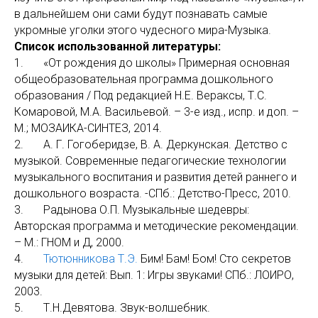
в дальнейшем они сами будут познавать самые
укромные уголки этого чудесного мира-Музыка.
Список использованной литературы:
1. «От рождения до школы» Примерная основная
общеобразовательная программа дошкольного
образования / Под редакцией Н.Е. Вераксы, Т.С.
Комаровой, М.А. Васильевой. – 3-е изд., испр. и доп. –
М.; МОЗАИКА-СИНТЕЗ, 2014.
2. А. Г. Гогоберидзе, В. А. Деркунская. Детство с
музыкой. Современные педагогические технологии
музыкального воспитания и развития детей раннего и
дошкольного возраста. -СПб.: Детство-Пресс, 2010.
3. Радынова О.П. Музыкальные шедевры:
Авторская программа и методические рекомендации.
– М.: ГНОМ и Д, 2000.
4.
Тютюнникова Т.Э.
Бим! Бам! Бом! Сто секретов
музыки для детей: Вып. 1: Игры звуками! СПб.: ЛОИРО,
2003.
5. Т.Н.Девятова. Звук-волшебник.