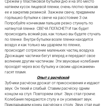
Срежем у пластиковой бутылки дно и на это место
натянем кусок пищевой пленки, очень плотно прижав
ее и закрепив резинкой. Зажжем свечу, придвинем
горлышко бутылки к свече на расстояние 3 см.
Попробуйте кончиками пальцев резко стукнуть по
натянутой пленке. СВЕЧА ПОГАСНЕТ! И так будет
происходить всякий раз, как только вы будете стучать
по пленке. Внутри бутылки возле пленки находится
воздух и как только мы ударяем по пленке,
происходит сотрясение маленьких частиц воздуха.
Дрожащие частички бегут вперед и передают свое
волнение другим частичкам. Эти звуковые колебания
проходят через всю бутылку и своим «дрожанием»
гасят пламя.
Опыт с расчёской
Зубчики расчёски дрожат от прикосновения и издают
звук. Он тихий и слабый. Ставим расчёску одним
концом на стул. Повторяем опыт. Звук стал громче.
Колебания передаются стулу и он усиливает звук.
Прикладываем конец расчёски к столу. Звук стал ещё