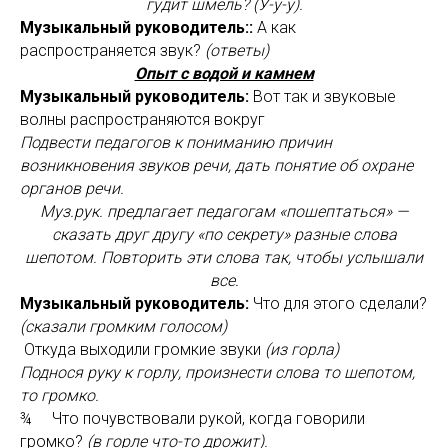
гудит шмель? (У-у-у).
Музыкальный руководитель::
А как
распространяется звук?
(ответы)
Опыт с водой и камнем
Музыкальный руководитель:
Вот так и звуковые
волны распространяются вокруг
Подвести педагогов к пониманию причин
возникновения звуков речи, дать понятие об охране
органов речи.
Муз.рук. предлагает педагогам «пошептаться» —
сказать друг другу «по секрету» разные слова
шепотом. Повторить эти слова так, чтобы услышали
все.
Музыкальный руководитель:
Что для этого сделали?
(сказали громким голосом)
Откуда выходили громкие звуки
(из горла)
Поднося руку к горлу, произнести слова то шепотом,
то громко.
¾ Что почувствовали рукой, когда говорили
громко?
(в горле что-то дрожит).