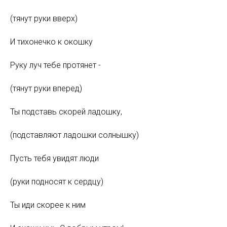
(тянут руки вверх)
И тихонечко к окошку
Руку луч тебе протянет -
(тянут руки вперед)
Ты подставь скорей ладошку,
(подставляют ладошки солнышку)
Пусть тебя увидят люди
(руки подносят к сердцу)
Ты иди скорее к ним