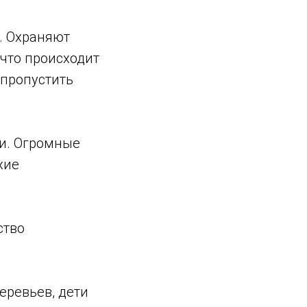
. Охраняют
 что происходит
 пропустить
и. Огромные
хие
ство
еревьев, дети