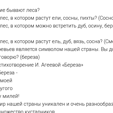
кие бывают леса?
лес, в котором растут ели, сосны, пихты? (Сосн
лес, в котором можно встретить дуб, осину, бер
ес, в котором растут ель, дуб, вязь, сосна? (
ревьев является символом нашей страны. Вы д
говорю? (береза)
стихотворение И. Агеевой «Береза»
ереза -
 моей
угого
у милей!
ир нашей страны уникален и очень разнообра
множество кустарников.