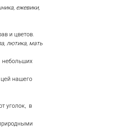
ника, ежевики,
ав и цветов.
а, лютика, мать
ем небольших
ицей нашего
от уголок, в
я природными