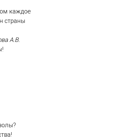
ром каждое
н страны
ва А.В.
ы!
волы?
тва!