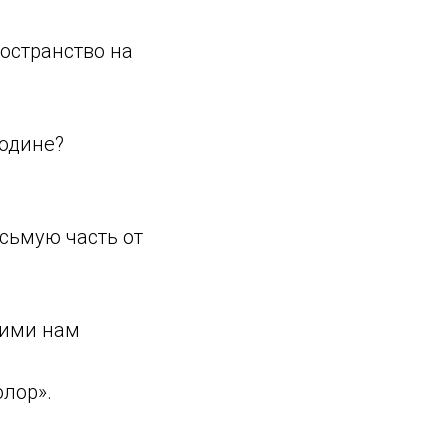
остранство на
Родине?
сьмую часть от
ними нам
олор».