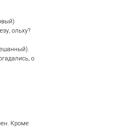
овый)
езу, ольху?
Смешанный).
огадались, о
зен. Кроме