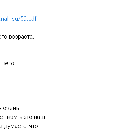
manah.su/59.pdf
го возраста.
ашего
в очень
т нам в это наш
ы думаете, что