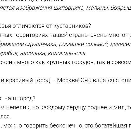
яется изображения шиповника, малины, боярыш
евья отличаются от кустарников?
ных территориях нашей страны очень много тр
ражение одуванчика, ромашки полевой, девясил
еробоя, василька, колокольчика.
очень много как крупных городов, так и совс
и красивый город – Москва! Он является стол
я наш город?
м невелик, но каждому сердцу роднее и мил, т
лся.
а, можно говорить бесконечно, это богатейша