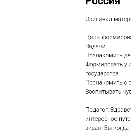
Россия
Оригинaл матер
Цель: формирова
Задачи:
Познакомить дет
Формировать у 
государства;
Познакомить с 
Воспитывать чув
Педагог: Здравс
интересное пут
экран! Вы когда