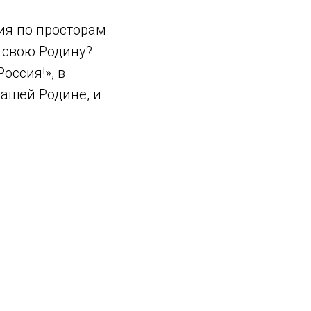
вия по просторам
 свою Родину?
оссия!», в
нашей Родине, и