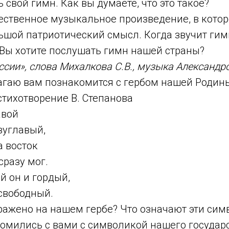
ь свой гимн. Как вы думаете, что это такое?
жественное музыкальное произведение, в кото
льшой патриотический смысл. Когда звучит гим
 Вы хотите послушать гимн нашей страны?
ссии», слова Михалкова С.В., музыка Александро
лагаю вам познакомится с гербом нашей Родин
стихотворение В. Степанова
авой
вуглавый,
а восток
сразу мог.
й он и гордый,
 свободный.
бражено на нашем гербе? Что означают эти сим
омились с вами с символикой нашего государс