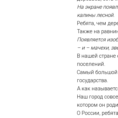
На экране появл
калины лесной.
Ребята, чем дер
Также на равнин
Появляется изоб
– и – мачехи, зв
В нашей стране 
поселений.
Самый большой 
государства.
А как называетс
Наш город совсе
котором он роди
О России, ребят