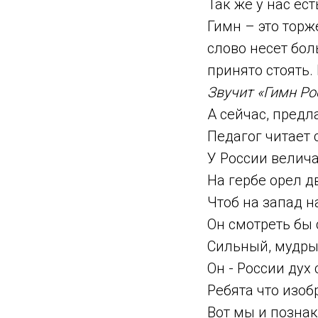
Так же у нас ест
Гимн – это тор
слово несет бо
принято стоять.
Звучит «Гимн Ро
А сейчас, пред
Педагог читает 
У России велич
На гербе орел д
Чтоб на запад н
Он смотреть бы 
Сильный, мудры
Он - России дух
Ребята что изо
Вот мы и познак