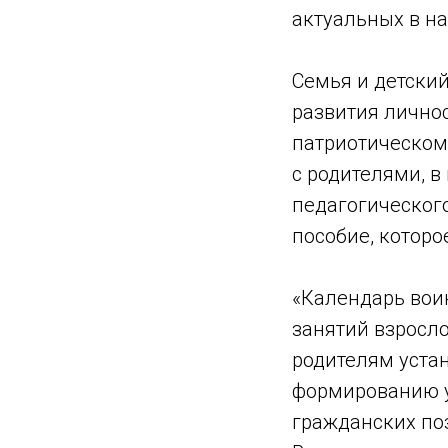
актуальных в наш
Семья и детский
развития лично
патриотическом
с родителями, 
педагогического
пособие, которо
«Календарь вои
занятий взросло
родителям уста
формированию у
гражданских поз