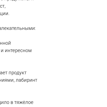
ст,
ции.
ивлекательными:
енной
 и интересном
ает продукт
ниями, лабиринт
дило в тяжёлое