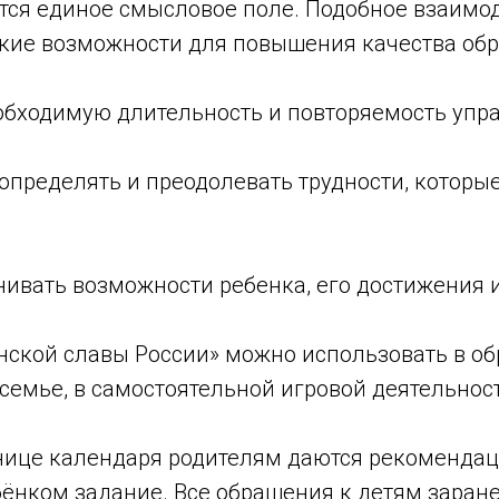
ется единое смысловое поле. Подобное взаимо
кие возможности для повышения качества обр
еобходимую длительность и повторяемость упр
определять и преодолевать трудности, которы
нивать возможности ребенка, его достижения и
нской славы России» можно использовать в о
 семье, в самостоятельной игровой деятельнос
нице календаря родителям даются рекомендаци
бёнком задание. Все обращения к детям заран