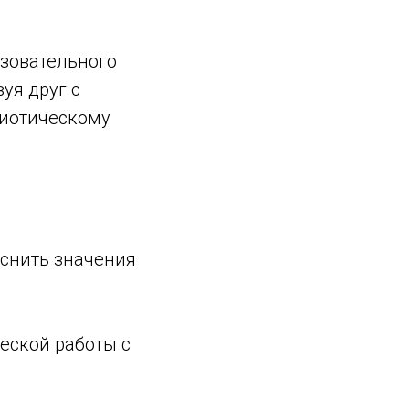
азовательного
уя друг с
риотическому
яснить значения
еской работы с