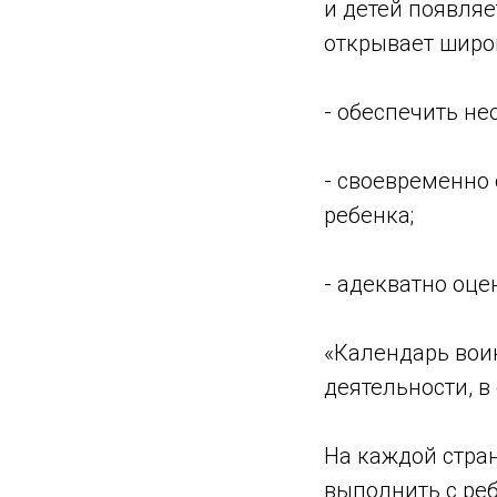
и детей появля
открывает широ
- обеспечить н
- своевременно 
ребенка;
- адекватно оце
«Календарь вои
деятельности, в
На каждой стра
выполнить с ре