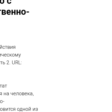
о с
твенно-
йствия
ическому
ь 2. URL:
тат
 на человека,
о-
овится одной из