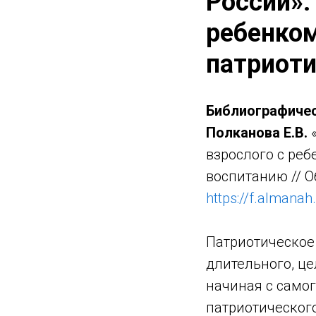
России»:
ребенко
патриот
Библиографичес
Полканова Е.В.
«
взрослого с ре
воспитанию // О
https://f.almanah
Патриотическое 
длительного, ц
начиная с самог
патриотического