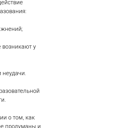
действие
азования:
ажнений;
е возникают у
 неудачи.
бразовательной
ти.
и о том, как
ее продуманы и