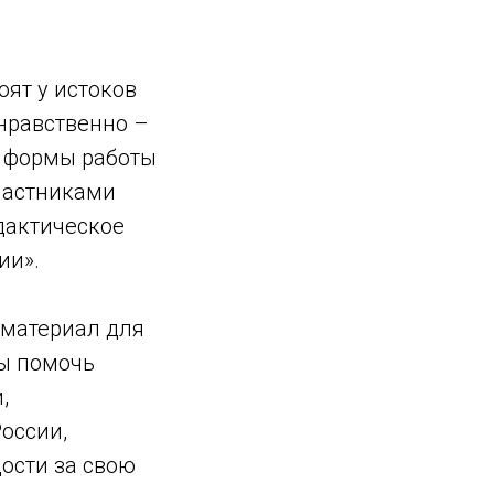
оят у истоков
нравственно –
е формы работы
частниками
дактическое
ии».
 материал для
бы помочь
,
оссии,
ости за свою