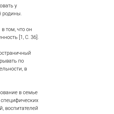
овать у
й родины.
в том, что он
ость [1, С. 36].
гостраничный
рывать по
ельности, в
ование в семье
 специфических
й, воспитателей