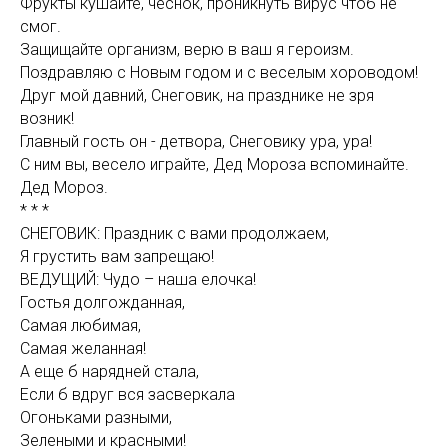
Фрукты кушайте, чеснок, проникнуть вирус чтоб не
смог.
Защищайте организм, верю в ваш я героизм.
Поздравляю с Новым годом и с веселым хороводом!
Друг мой давний, Снеговик, на празднике не зря
возник!
Главный гость он - детвора, Снеговику ура, ура!
С ним вы, весело играйте, Дед Мороза вспоминайте.
Дед Мороз.
* * *
СНЕГОВИК: Праздник с вами продолжаем,
Я грустить вам запрещаю!
ВЕДУЩИЙ: Чудо – наша елочка!
Гостья долгожданная,
Самая любимая,
Самая желанная!
А еще б нарядней стала,
Если б вдруг вся засверкала
Огоньками разными,
Зелеными и красными!