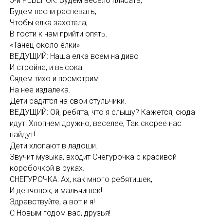
5-й РЕБЕНОК: Будем весело плясать,
Будем песни распевать,
Чтобы елка захотела,
В гости к нам прийти опять.
«Танец около ёлки»
ВЕДУЩИЙ: Наша елка всем на диво
И стройна, и высока.
Сядем тихо и посмотрим
На нее издалека.
Дети садятся на свои стульчики.
ВЕДУЩИЙ: Ой, ребята, что я слышу? Кажется, сюда
идут! Хлопнем дружно, веселее, Так скорее нас
найдут!
Дети хлопают в ладоши.
Звучит музыка, входит Снегурочка с красивой
коробочкой в руках.
СНЕГУРОЧКА: Ах, как много ребятишек,
И девчонок, и мальчишек!
Здравствуйте, а вот и я!
С Новым годом вас, друзья!