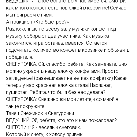
ВЕДУЩИЙ: И такое богатство у нас имеется. Смотри,
как много конфет есть под елкой в корзинке! Сейчас
мы поиграем с ними.
Аттракцион «Кто быстрее?»
Разложенные по всему залу муляжи конфет под
музыку собирают два участника. Как музыка
закончится, игра останавливается. Остается
подсчитать количество конфет в корзинке и объявить
победителя.
СНЕГУРОЧКА: Ой, спасибо, ребята! Как замечательно
можно украсить нашу елочку конфетами! Просто
загляденье! (развешивает на ветках конфетки) Какая
теперь у нас красивая елочка стала! Нарядная,
пушистая! Ребята, что бы я без вас делала?
СНЕГУРОЧКА: Снежиночки мои летите,и со мной в
танце покружите
Танец Снежинок и Снегурочки
ВЕДУЩИЙ: Ой, ребята, кто это к нам пожаловал?
СНЕГОВИК: Я - веселый снеговик,
Который к снегу, к холоду привык!