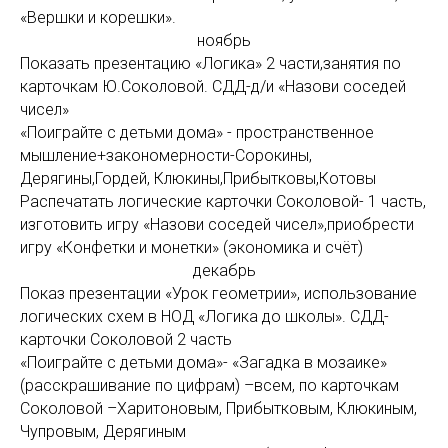
«Вершки и корешки».
ноябрь
Показать презентацию «Логика» 2 части,занятия по
карточкам Ю.Соколовой. СДД-д/и «Назови соседей
чисел»
«Поиграйте с детьми дома» - пространственное
мышление+закономерности-Сорокины,
Дерягины,Гордей, Клюкины,Прибытковы,Котовы
Распечатать логические карточки Соколовой- 1 часть,
изготовить игру «Назови соседей чисел»,приобрести
игру «Конфетки и монетки» (экономика и счёт)
декабрь
Показ презентации «Урок геометрии», использование
логических схем в НОД «Логика до школы». СДД-
карточки Соколовой 2 часть
«Поиграйте с детьми дома»- «Загадка в мозаике»
(расскрашивание по цифрам) –всем, по карточкам
Соколовой –Харитоновым, Прибытковым, Клюкиным,
Чупровым, Дерягиным