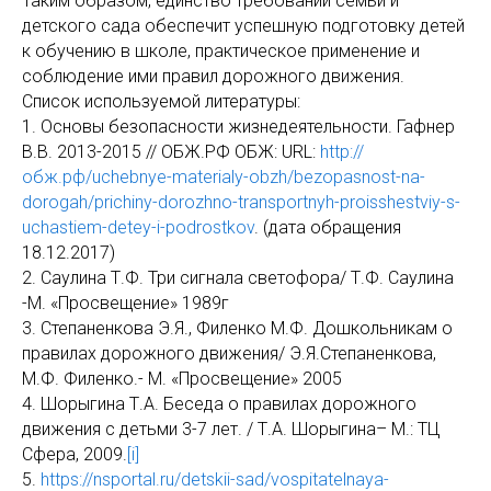
Таким образом, единство требований семьи и
детского сада обеспечит успешную подготовку детей
к обучению в школе, практическое применение и
соблюдение ими правил дорожного движения.
Список используемой литературы:
1. Основы безопасности жизнедеятельности. Гафнер
В.В. 2013-2015 // ОБЖ.РФ ОБЖ: URL:
http://
обж.рф/uchebnye-materialy-obzh/bezopasnost-na-
dorogah/prichiny-dorozhno-transportnyh-proisshestviy-s-
uchastiem-detey-i-podrostkov
. (дата обращения
18.12.2017)
2. Саулина Т.Ф. Три сигнала светофора/ Т.Ф. Саулина
-М. «Просвещение» 1989г
3. Степаненкова Э.Я., Филенко М.Ф. Дошкольникам о
правилах дорожного движения/ Э.Я.Степаненкова,
М.Ф. Филенко.- М. «Просвещение» 2005
4. Шорыгина Т.А. Беседа о правилах дорожного
движения с детьми 3-7 лет. / Т.А. Шорыгина– М.: ТЦ
Сфера, 2009.
[i]
5.
https://nsportal.ru/detskii-sad/vospitatelnaya-