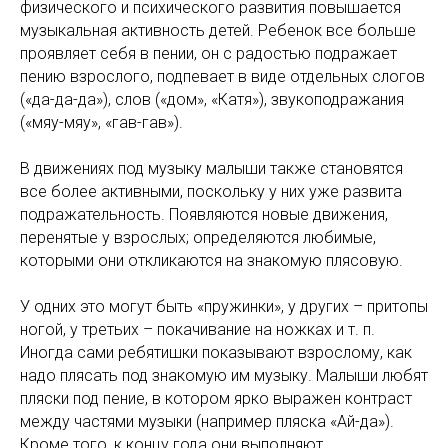
физического и психического развития повышается
музыкальная активность детей. Ребенок все больше
проявляет себя в пении, он с радостью подражает
пению взрослого, подпевает в виде отдельных слогов
(«да-да-да»), слов («дом», «Катя»), звукоподражания
(«мяу-мяу», «гав-гав»).
В движениях под музыку малыши также становятся
все более активными, поскольку у них уже развита
подражательность. Появляются новые движения,
перенятые у взрослых; определяются любимые,
которыми они откликаются на знакомую плясовую.
У одних это могут быть «пружинки», у других – притопы
ногой, у третьих – покачивание на ножках и т. п.
Иногда сами ребятишки показывают взрослому, как
надо плясать под знакомую им музыку. Малыши любят
пляски под пение, в котором ярко выражен контраст
между частями музыки (например пляска «Ай-да»).
Кроме того, к концу года они выполняют