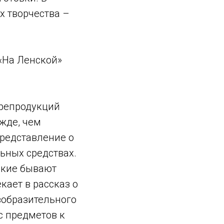
х творчества –
«На Ленской»
 репродукций
жде, чем
представление о
льных средствах.
акие бывают
кает в рассказ о
зобразительного
с предметов к