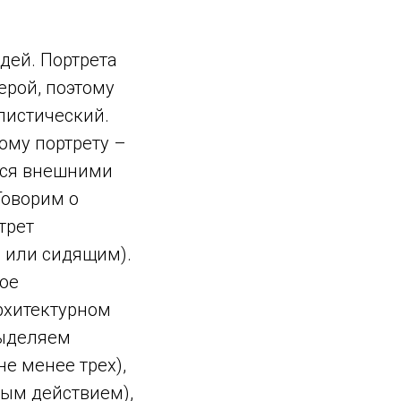
дей. Портрета
ерой, поэтому
листический.
ому портрету –
ется внешними
Говорим о
трет
м или сидящим).
ное
рхитектурном
Выделяем
е менее трех),
ным действием),