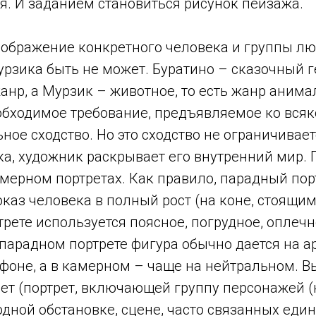
я. И заданием становиться рисунок пейзажа.
зображение конкретного человека и группы лю
рзика быть не может. Буратино – сказочный г
анр, а Мурзик – животное, то есть жанр анима
обходимое требование, предъявляемое ко всяк
ное сходство. Но это сходство не ограничива
а, художник раскрывает его внутренний мир. 
мерном портретах. Как правило, парадный пор
каз человека в полный рост (на коне, стоящи
рете используется поясное, погрудное, оплеч
парадном портрете фигура обычно дается на а
фоне, а в камерном – чаще на нейтральном. 
ет (портрет, включающей группу персонажей (н
дной обстановке, сцене, часто связанных еди