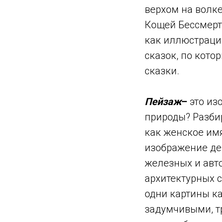
верхом на волке
Кощей Бессмертн
как иллюстраци
сказок, по кото
сказки.
Пейзаж
–
это из
природы? Разби
как женское имя
изображение дер
железных и авт
архитектурных с
одни картины к
задумчивыми, т