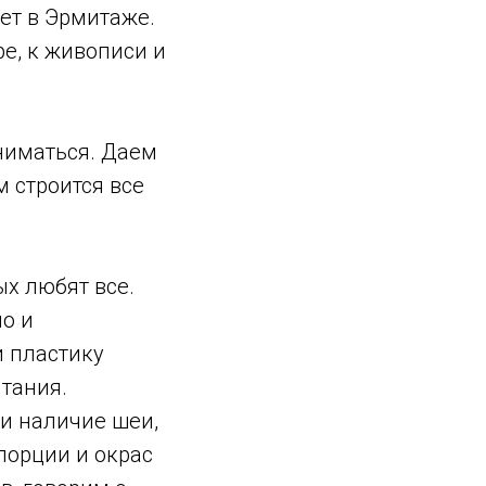
ет в Эрмитаже.
ре, к живописи и
ниматься. Даем
 строится все
ых любят все.
о и
и пластику
итания.
 и наличие шеи,
порции и окрас