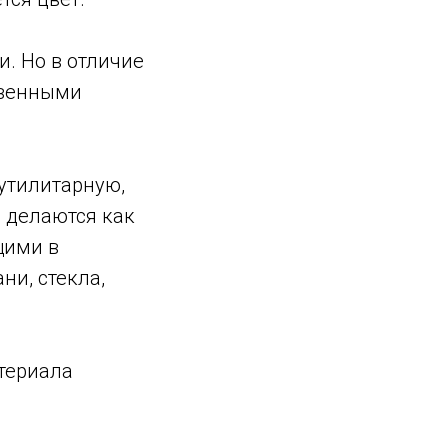
и. Но в отличие
твенными
утилитарную,
 делаются как
щими в
ни, стекла,
атериала