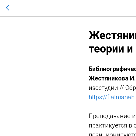
Жестяник
теории и
Библиографичес
Жестяникова И.
изостудии // Обр
https://f.almanah
Преподавание и
практикуется в 
позиционируютс