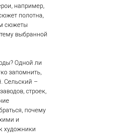
ерои, например,
сюжет полотна,
ем сюжеты
а тему выбранной
роды? Одной ли
гко запомнить,
й. Сельский –
аводов, строек,
ние
браться, почему
хими и
к художники