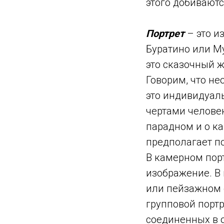
этого добиваютс
Портрет
– это и
Буратино или Му
это сказочный ж
Говорим, что не
это индивидуаль
чертами человек
парадном и о ка
предполагает по
В камерном порт
изображение. В 
или пейзажном 
групповой портр
соединенных в о