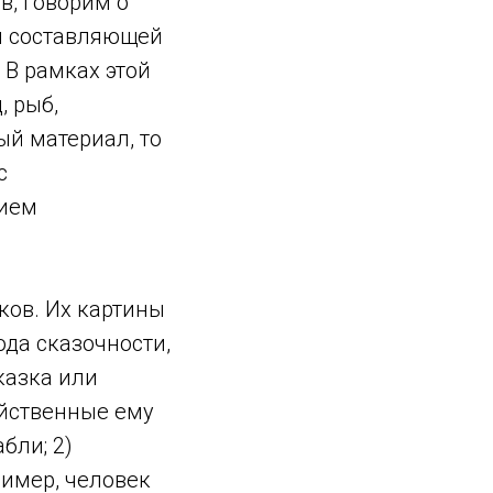
в, говорим о
й составляющей
 В рамках этой
, рыб,
ый материал, то
с
нием
ков. Их картины
ода сказочности,
казка или
ойственные ему
бли; 2)
имер, человек