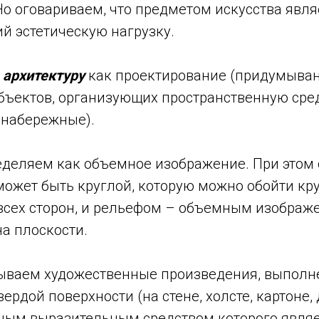
Но оговариваем, что предметом искусства явля
й эстетическую нагрузку.
м
архитектуру
как проектирование (придумыван
бъектов, организующих пространственную сред
 набережные).
деляем как объемное изображение. При этом 
может быть круглой, которую можно обойти кру
 всех сторон, и рельефом – объемным изображ
а плоскости.
ываем художественные произведения, выполн
ердой поверхности (на стене, холсте, картоне, 
вным выразительным средством которого являе