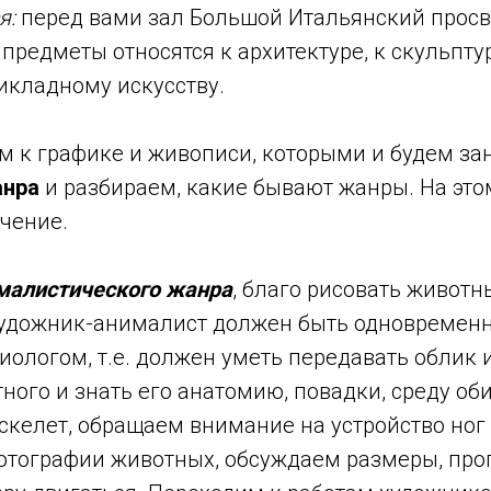
я:
перед вами зал Большой Итальянский просв
 предметы относятся к архитектуре, к скульпту
икладному искусству.
м к графике и живописи, которыми и будем за
нра
и разбираем, какие бывают жанры. На этом
чение.
малистического жанра
, благо рисовать животн
художник-анималист должен быть одновременн
иологом, т.е. должен уметь передавать облик 
ого и знать его анатомию, повадки, среду об
скелет, обращаем внимание на устройство ног
отографии животных, обсуждаем размеры, про