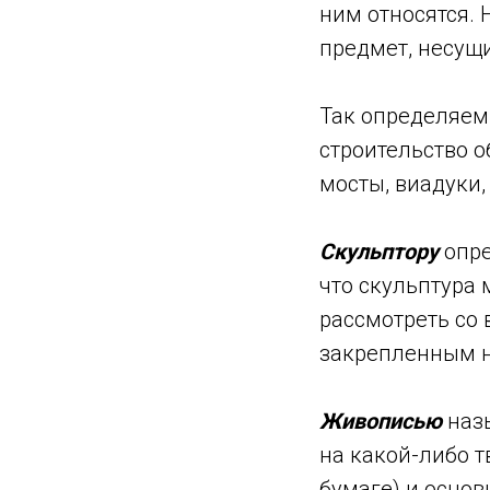
ним относятся. 
предмет, несущи
Так определяе
строительство о
мосты, виадуки,
Скульптору
опре
что скульптура 
рассмотреть со
закрепленным н
Живописью
наз
на какой-либо тв
бумаге) и осно