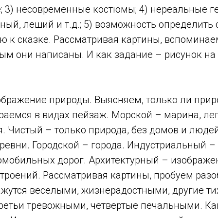
; 3) несовременные костюмы; 4) нереальные г
ый, леший и т.д.; 5) возможность определить 
ю к сказке. Рассматривая картины, вспомина
рым они написаны. И как задание – рисунок н
ображение природы. Выясняем, только ли при
раемся в видах пейзаж. Морской – марина, ле
. Чистый – только природа, без домов и люде
евни. Городской – города. Индустриальный – з
омобильных дорог. Архитектурный – изображе
троений. Рассматривая картины, пробуем разо
ажутся веселыми, жизнерадостными, другие ти
ретьи тревожными, четвертые печальными. Ка