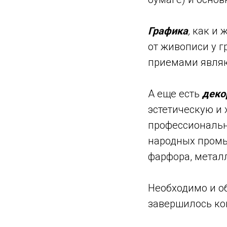
Графика
,
как и ж
от живописи у 
приемами являю
А еще есть
деко
эстетическую и
профессиональн
народных промыс
фарфора, метал
Необходимо и о
завершилось ко