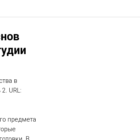
снов
тудии
ства в
2. URL:
ого предмета
торые
отовки. В