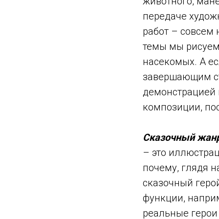
животного, мане
передаче худож
работ – совсем 
темы мы рисуем
насекомых. А ес
завершающим ст
демонстрацией 
композиции, по
Сказочный жан
– это иллюстрац
почему, глядя н
сказочный герой
функции, наприм
реальные герои