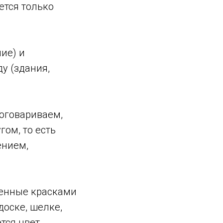
ется только
ие) и
у (здания,
оговариваем,
гом, то есть
ением,
енные красками
доске, шелке,
тся цвет.