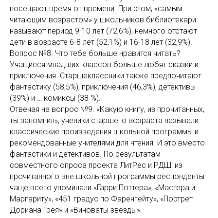
посещают время от времени. При этом, «самым
читающим возрастом» у школьников библиотекари
называют период 9-10 лет (72,6%), немного отстают
дети в возрасте 6-8 лет (52,1%) и 16-18 лет (32,9%).
Вопрос №8. Что тебе больше нравится читать?
Учащиеся младших классов больше любят сказки и
приключения. Старшеклассники также предпочитают
фантастику (58,5%), приключения (46,3%), детективы
(39%) и … комиксы (38 %).
Отвечая на вопрос №9. «Какую книгу, из прочитанных,
ты запомнил», ученики старшего возраста называли
классические произведения школьной программы и
рекомендованные учителями для чтения. И это вместо
фантастики и детективов. По результатам
совместного опроса проекта ЛитРес и РДШ: из
прочитанного вне школьной программы респонденты
чаще всего упоминали «Гарри Поттера», «Мастера и
Маргариту», «451 градус по Фаренгейту», «Портрет
Дориана Грея» и «Виноваты звезды».