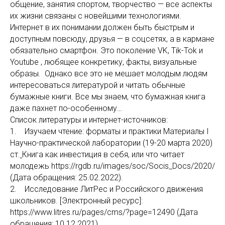
общение, занятия спортом, творчество — все аспекты
их жизни связаны с новейшими технологиями.
Интернет в их понимании должен быть быстрым и
доступным повсюду, друзья — в соцсетях, а в кармане
обязательно смартфон. Это поколение VK, Tik-Tok и
Youtube , любящее конкретику, факты, визуальные
образы. Однако все это не мешает молодым людям
интересоваться литературой и читать обычные
бумажные книги. Все мы знаем, что бумажная книга
даже пахнет по-особенному…
Список литературы и интернет-источников:
1. Изучаем чтение: форматы и практики Материалы I
Научно-практической лаборатории (19-20 марта 2020)
ст.
Книга как инвестиция в себя, или что читает
молодежь https://rgdb.ru/images/soc/Socis_Docs/2020/
(Дата обращения: 25.02.2022).
2. Исследование ЛитРес и Российского движения
школьников. [Электронный ресурс]:
https://www.litres.ru/pages/cms/?page=12490 (Дата
обращения: 10.12.2021)