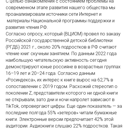
С целью ознакомления с состоянием проблемы на
современном этапе развития нашего общества мы
проанализировали источники сети Интернет и
материалы Национальной программы поддержки и
развития чтения РФ.
Согласно опросу, который (ВЦИОМ) провел по заказу
Российской государственной детской библиотеки
(РГДБ) 2021 г., около 20% подростков в РФ считают
чтение книг скучным занятием. По данным 2022 года
наибольшую читательскую активность сегодня
демонстрируют юные россияне в возрастных группах
16–19 лет и 20–24 года. Согласно данным
«Росиндекса», их интерес к книге вырос на 62,7% в
сопоставлении с 2019 годом. Расхожий стереотип о
поколении Z, представители которого ни одной книги
не открывали, зато дни и ночи напролет зависают в
TikTok, опровергают цифры. Еще один показатель — за
последние полгода 55% «зетеров» читали бумажные
книги. Электронные версии предпочитает 42% этой
аудитории. Аудиокниги слушаю 22% подростков. Такая