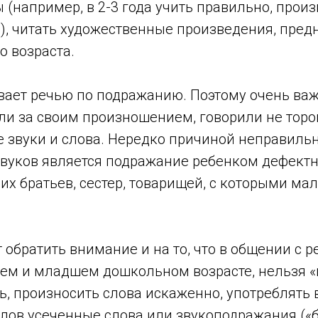
 (например, в 2-3 года учить правильно, прои
р), читать художественные произведения, пре
о возраста.
ает речью по подражанию. Поэтому очень важн
и за своим произношением, говорили не тороп
е звуки и слова. Нередко причиной неправиль
вуков является подражание ребенком дефектн
их братьев, сестер, товарищей, с которыми ма
 обратить внимание и на то, что в общении с р
нем и младшем дошкольном возрасте, нельзя 
ь, произносить слова искаженно, употреблять 
лов усеченные слова или звукоподражания («б