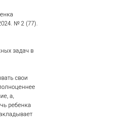
бенка
24. № 2 (77).
жных задач в
ывать свои
 полноценнее
е, а,
ечь ребенка
накладывает