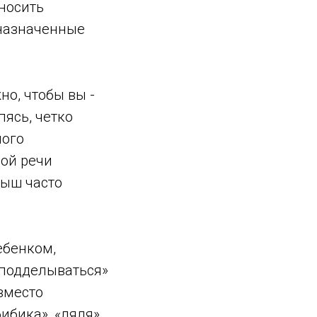
зносить
дназначенные
о, чтобы вы -
ясь, четко
ного
ой речи
лыш часто
ебенком,
«подделываться»
вместо
ибика», «ляля»