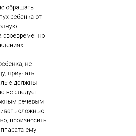
но обращать
лух ребенка от
полную
ха своевременно
ждениях.
ебенка, не
ду, приучать
ослые должны
о не следует
ложным речевым
учивать сложные
но, произносить
аппарата ему