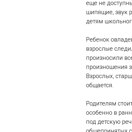
еще не доступны
шипящие, звук 
детям школьног
Ребенок овладев
взрослые следил
произносили вс
произношения з
Взрослых, старш
общается.
Родителям стоит
особенно в ран
под детскую реч
общепринятых с