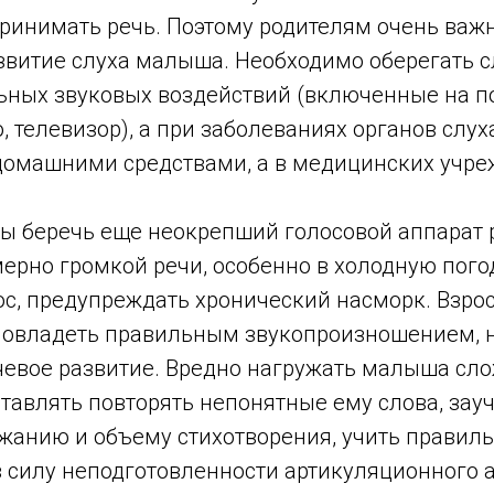
ринимать речь. Поэтому родителям очень важ
звитие слуха малыша. Необходимо оберегать с
ьных звуковых воздействий (включенные на 
, телевизор), а при заболеваниях органов слу
 домашними средствами, а в медицинских учре
ы беречь еще неокрепший голосовой аппарат р
ерно громкой речи, особенно в холодную пого
ос, предупреждать хронический насморк. Взр
 овладеть правильным звукопроизношением, н
чевое развитие. Вредно нагружать малыша с
ставлять повторять непонятные ему слова, за
жанию и объему стихотворения, учить правиль
в силу неподготовленности артикуляционного 