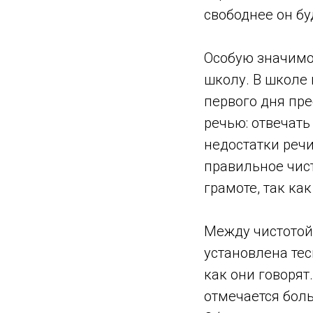
свободнее он бу
Особую значимос
школу. В школе 
первого дня пр
речью: отвечать 
недостатки реч
правильное чис
грамоте, так ка
Между чистотой
установлена те
как они говоря
отмечается боль