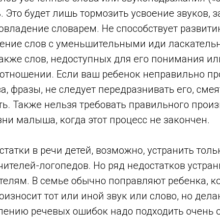
ть. Это будет лишь тормозить усвоение звуков,
овладение словарем. Не способствует развити
ление слов с уменьшительными иди ласкател
также слов, недоступных для его понимания и
 отношении. Если ваш ребенок неправильно пр
ва, фразы, не следует передразнивать его, смея
ть. Также нельзя требовать правильного прои
зни малыша, когда этот процесс не закончен.
татки в речи детей, возможно, устранить тол
чителей-логопедов. Но ряд недостатков устрани
телям. В семье обычно поправляют ребенка, к
износит тот или иной звук или слово, но делаю
влению речевых ошибок надо подходить очень 