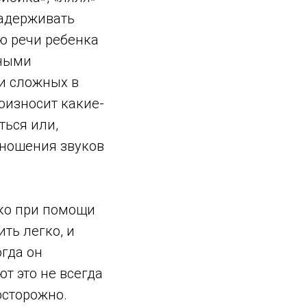
 задерживать
ю речи ребенка
ьными
ли сложных в
оизносит какие-
ться или,
зношения звуков
ько при помощи
ть легко, и
огда он
т это не всегда
осторожно.