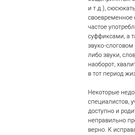
и т.д.), сюсюка
своевременное 
частое употреб
суффиксами, а 
звуко-слоговом
либо звуки, сло
наоборот, хвали
в тот период жи
Некоторые недос
специалистов, у
доступно и роди
неправильно про
верно. К испра