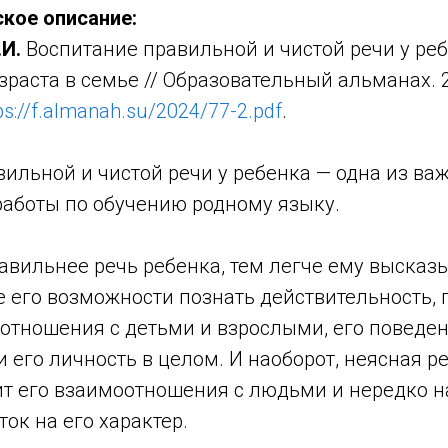
кое описание:
И.
Воспитание правильной и чистой речи у ре
раста в семье // Образовательный альманах. 20
ps://f.almanah.su/2024/77-2.pdf
.
ильной и чистой речи у ребенка — одна из ва
работы по обучению родному языку.
авильнее речь ребенка, тем легче ему высказ
е его возможности познать действительность,
тношения с детьми и взрослыми, его поведени
и его личность в целом. И наоборот, неясная р
ит его взаимоотношения с людьми и нередко 
ок на его характер.