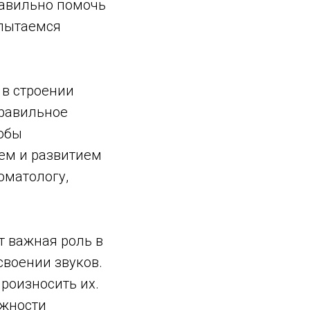
равильно помочь
опытаемся
 в строении
правильное
тобы
ием и развитием
оматологу,
т важная роль в
воении звуков.
произносить их.
ожности