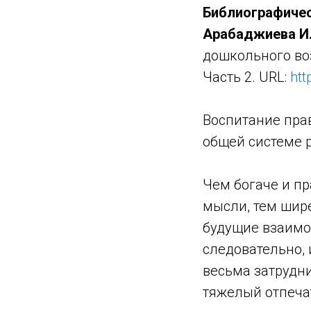
Библиографичес
Арабаджиева И.
дошкольного воз
Часть 2. URL:
htt
Воспитание прав
общей системе 
Чем богаче и пр
мысли, тем шир
будущие взаимоо
следовательно, 
весьма затрудн
тяжелый отпечат