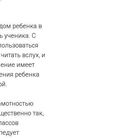
одом ребенка в
ь ученика. С
пользоваться
читать вслух, и
чение имеет
чения ребенка
ой.
рамотностью
щественно так,
лассов
ледует