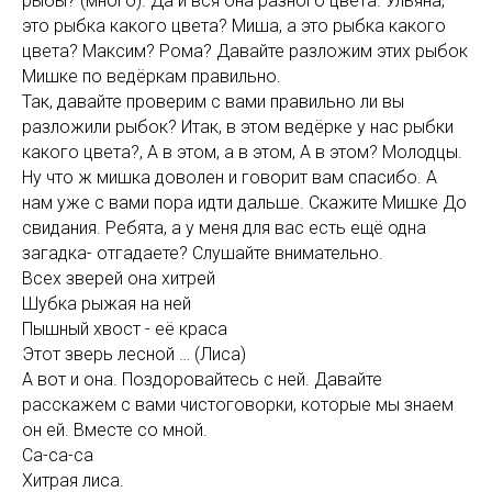
рыбы? (много). Да и вся она разного цвета. Ульяна,
это рыбка какого цвета? Миша, а это рыбка какого
цвета? Максим? Рома? Давайте разложим этих рыбок
Мишке по ведёркам правильно.
Так, давайте проверим с вами правильно ли вы
разложили рыбок? Итак, в этом ведёрке у нас рыбки
какого цвета?, А в этом, а в этом, А в этом? Молодцы.
Ну что ж мишка доволен и говорит вам спасибо. А
нам уже с вами пора идти дальше. Скажите Мишке До
свидания. Ребята, а у меня для вас есть ещё одна
загадка- отгадаете? Слушайте внимательно.
Всех зверей она хитрей
Шубка рыжая на ней
Пышный хвост - её краса
Этот зверь лесной … (Лиса)
А вот и она. Поздоровайтесь с ней. Давайте
расскажем с вами чистоговорки, которые мы знаем
он ей. Вместе со мной.
Са-са-са
Хитрая лиса.