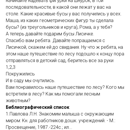
начинайте надевать фигурки на шнурок, в той
последовательности, в какой они лежат у вас на
столе. Какие красивые бусы у вас получились у всех.
Маша, из каких геометрических фигур ты сделала
бусы? (из треугольников и круга), Рома, а у тебя?
А теперь давайте подарим бусы Лисичке.
Спасибо вам ребята. Давайте попращаемся с
Лисичкой, скажем ей до свидания. Ну что ж ребята, на
этом наше путешествие по лесу подошло к концу пора
отправляться в детский сад, беритесь все за руки
1,2,3
Покружились
И в саду мы очутились.
Вам понравилось наше путешествие по лесу? Кого мы
встретили в лесу? Как мы помогали лесным
животным?
Библиографический список
1.Павлова Л.Н. Знакомим малыша с окружающим
миром: Кн. для работников дошк. учреждений. - М.:
Просвещение, 1987.-224с.; ил...