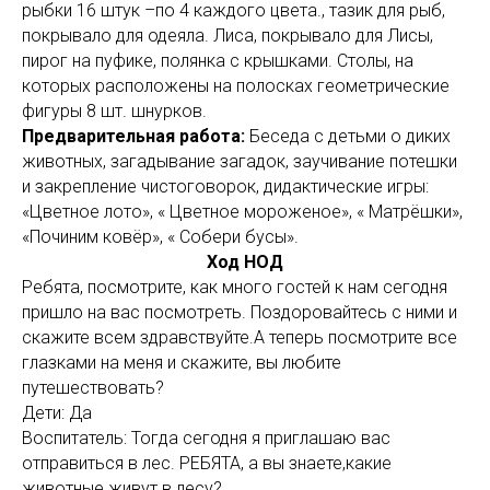
рыбки 16 штук –по 4 каждого цвета., тазик для рыб,
покрывало для одеяла. Лиса, покрывало для Лисы,
пирог на пуфике, полянка с крышками. Столы, на
которых расположены на полосках геометрические
фигуры 8 шт. шнурков.
Предварительная работа:
Беседа с детьми о диких
животных, загадывание загадок, заучивание потешки
и закрепление чистоговорок, дидактические игры:
«Цветное лото», « Цветное мороженое», « Матрёшки»,
«Починим ковёр», « Собери бусы».
Ход НОД
Ребята, посмотрите, как много гостей к нам сегодня
пришло на вас посмотреть. Поздоровайтесь с ними и
скажите всем здравствуйте.А теперь посмотрите все
глазками на меня и скажите, вы любите
путешествовать?
Дети: Да
Воспитатель: Тогда сегодня я приглашаю вас
отправиться в лес. РЕБЯТА, а вы знаете,какие
животные живут в лесу?