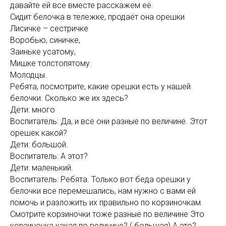
давайте ей все вместе расскажем её.
Сидит белочка в тележке, продаёт она орешки
Лисичке – сестричке
Воробью, синичке,
Заиньке усатому,
Мишке толстопятому.
Молодцы.
Ребята, посмотрите, какие орешки есть у нашей
белочки. Сколько же их здесь?
Дети: много
Воспитатель: Да, и все они разные по величине. Этот
орешек какой?
Дети: большой.
Воспитатель: А этот?
Дети: маленький.
Воспитатель: Ребята. Только вот беда орешки у
белочки все перемешались, нам нужно с вами ей
помочь и разложить их правильно по корзиночкам.
Смотрите корзиночки тоже разные по величине Это
корзиночка какая по величине? ( большая) А это?