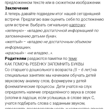
предложенном тексте или в сюжетном изображении.
Заключение
А теперь давайте подведем итог нашей сегодняшней
встречи. Предлагаю вам оценить себя по достижению
цели встречи. Выбрать сигнальную
карточку
:
«зеленую»
-
«владею достаточной информацией по
запоминанию детьми букв»
;
«желтый»
–
«владею не достаточным объемом
информации»
;
«красный»
-
«не владею…».
Родителям
раздаются памятки по
теме
:
КАК ПОМОЧЬ РЕБЁНКУ ЗАПОМНИТЬ БУКВЫ
Со старшего дошкольного возраста
(5 – 6 лет)
на
специальных занятиях мы начинаем обучать детей
звуковому анализу слов, формируем у детей
фонематические процессы. Дети учатся на слух
определять наличие определённого звука в слове
(хлопни в ладоши, если услышишь в слове звук С,
учатся подбирать слова с заданным звуком,
определять последовательность и количество звуков