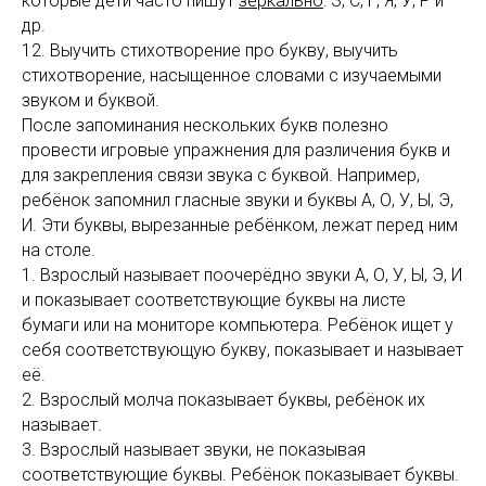
которые дети часто пишут
зеркально
: З, С, Г, Я, У, Р и
др.
12. Выучить стихотворение про букву, выучить
стихотворение, насыщенное словами с изучаемыми
звуком и буквой.
После запоминания нескольких букв полезно
провести игровые упражнения для различения букв и
для закрепления связи звука с буквой. Например,
ребёнок запомнил гласные звуки и буквы А, О, У, Ы, Э,
И. Эти буквы, вырезанные ребёнком, лежат перед ним
на столе.
1. Взрослый называет поочерёдно звуки А, О, У, Ы, Э, И
и показывает соответствующие буквы на листе
бумаги или на мониторе компьютера. Ребёнок ищет у
себя соответствующую букву, показывает и называет
её.
2. Взрослый молча показывает буквы, ребёнок их
называет.
3. Взрослый называет звуки, не показывая
соответствующие буквы. Ребёнок показывает буквы.