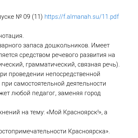
уске № 09 (11)
https://f.almanah.su/11.pdf
нотация.
варного запаса дошкольников. Имеет
яется средством речевого развития на
ический, грамматический, связная речь).
при проведении непосредственной
и при самостоятельной деятельности
жет любой педагог, заменяя город
нений на тему: «Мой Красноярск!», а
стопримечательности Красноярска».