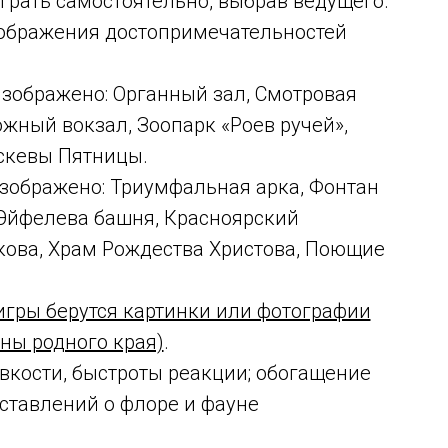
играть самостоятельно, выбрав ведущего.
ображения достопримечательностей
изображено: Органный зал, Смотровая
жный вокзал, Зоопарк «Роев ручей»,
скевы Пятницы.
изображено: Триумфальная арка, Фонтан
Эйфелева башня, Красноярский
кова, Храм Рождества Христова, Поющие
игры берутся картинки или фотографии
ны родного края)
.
вкости, быстроты реакции; обогащение
ставлений о флоре и фауне