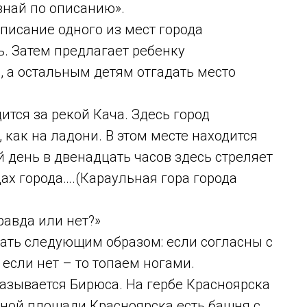
най по описанию».
писание одного из мест города
ь. Затем предлагает ребенку
 а остальным детям отгадать место
ится за рекой Кача. Здесь город
как на ладони. В этом месте находится
 день в двенадцать часов здесь стреляет
цах города….(Караульная гора города
авда или нет?»
рать следующим образом: если согласны с
если нет – то топаем ногами.
называется Бирюса. На гербе Красноярска
льной площади Красноярска есть башня с