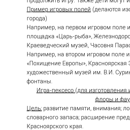
продолжить игру. Также дети могут 
Пример игровых полей
(делаются из
города)
Например, на первом игровом поле 
площадка «Царь-рыба», Железнодоро
Краеведческий музей, Часовня Пара
Например, на втором игровом поле 
«Похищение Европы», Красноярская 
художественный музей им. В.И. Сури
фонтаны.
Игра-пексесо (для изготовления 
флоры и фау
Цель:
развитие памяти, внимания; ло
словарного запаса; расширение пред
Красноярского края.