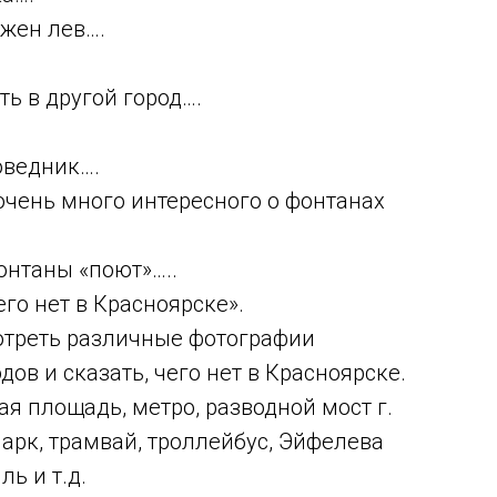
ажен лев….
ь в другой город….
оведник….
очень много интересного о фонтанах
онтаны «поют»…..
о нет в Красноярске».
отреть различные фотографии
ов и сказать, чего нет в Красноярске.
я площадь, метро, разводной мост г.
парк, трамвай, троллейбус, Эйфелева
ь и т.д.