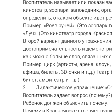
Воспитатель называет или показывает
кинотеатр, зоопарк, заповедник, орг
определить, о каком объекте идет р
Пример, «Роев ручей». (Это зоопарк г
«Луч». (Это кинотеатр города Красноя
Второй вариант данного упражнения
достопримечательность и демонстри
как можно больше слов, связанных 
Пример, цирк (артисты, арена, клоун, 
афиша, билеты, 3D-очки и т.д.) Теат
билет, амфитеатр и т.д.)
2. Дидактическое упражнение: «Об
Воспитатель задает вопрос (почему?)
Ребенок должен объяснить почему.
Почему в Красноярске стреляет пушк