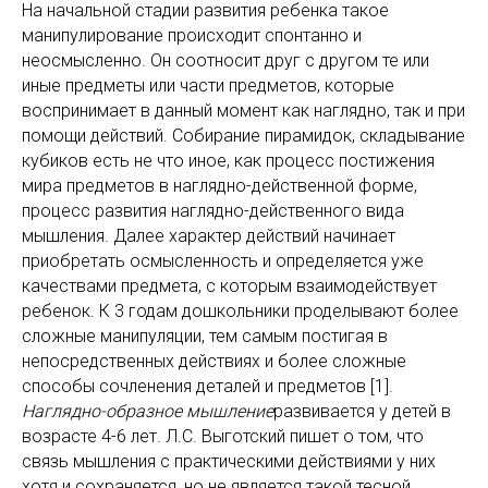
На начальной стадии развития ребенка такое
манипулирование происходит спонтанно и
неосмысленно. Он соотносит друг с другом те или
иные предметы или части предметов, которые
воспринимает в данный момент как наглядно, так и при
помощи действий. Собирание пирамидок, складывание
кубиков есть не что иное, как процесс постижения
мира предметов в наглядно-действенной форме,
процесс развития наглядно-действенного вида
мышления. Далее характер действий начинает
приобретать осмысленность и определяется уже
качествами предмета, с которым взаимодействует
ребенок. К 3 годам дошкольники проделывают более
сложные манипуляции, тем самым постигая в
непосредственных действиях и более сложные
способы сочленения деталей и предметов [1].
Наглядно-образное мышление
развивается у детей в
возрасте 4-6 лет. Л.С. Выготский пишет о том, что
связь мышления с практическими действиями у них
хотя и сохраняется, но не является такой тесной,