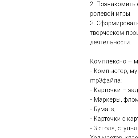
2. Познакомить
ролевой игры.
З. Сформировать
творческом про
деятельности.
Комплексно – м
- Компьютер, м
mp3файла;
- Карточки – за
- Маркеры, фло
- Бумага;
- Карточки с ка
- 3 стола, стуль
Ход мастер-кла