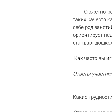
Сюжетно-ролев
таких качеств к
себе род заняти
ориентирует пе
стандарт дошко
Как часто вы и
Ответы участник
Какие трудност