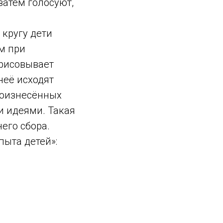
затем голосуют,
 кругу дети
ум при
арисовывает
 неё исходят
роизнесённых
и идеями. Такая
его сбора.
ыта детей»: