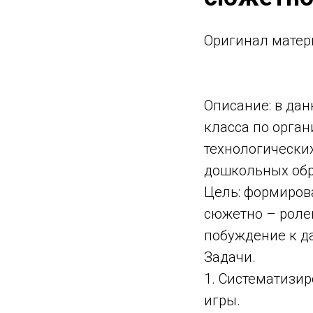
Оригинaл матер
Описание: в да
класса по орга
технологических
дошкольных обр
Цель: формиров
сюжетно – ролев
побуждение к д
Задачи.
1. Систематизи
игры.