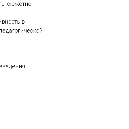
рты сюжетно-
ивность в
 педагогической
изведения