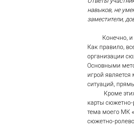
Ответы участник
навыков, не уме
заместители, до
Конечно, и я 
Как правило, вс
организации сю
Основными мето
игрой является 
ситуаций, прямы
Кроме этих мет
карты сюжетно-р
тема моего МК 
сюжетно-ролево