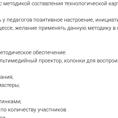
 с методикой составления технологической ка
 у педагогов позитивное настроение, инициат
цессе, желание применять данную методику в
етодическое обеспечение:
ультимедийный проектор, колонки для воспро
дания;
мастеры;
ртинками;
я по количеству участников.
сса