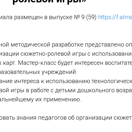
иала размещен в выпуске № 9 (59)
https://f.al
нной методической разработке представлено о
низации сюжетно-ролевой игры с использован
 карт. Мастер-класс будет интересен воспитат
азовательных учреждений.
ание интереса к использованию технологичес
ой игры в работе с детьми дошкольного возра
альнейшему их применению.
ровать знания педагогов об организации сюже