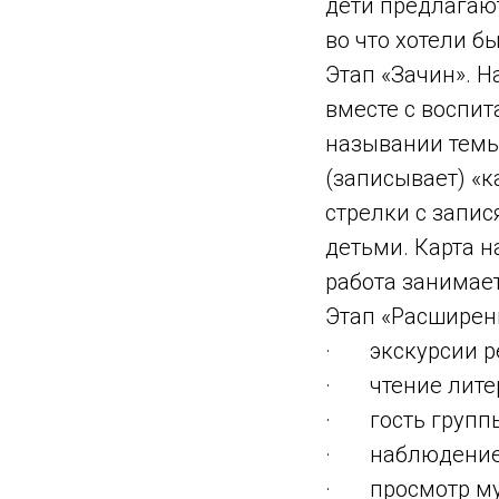
дети предлагают
во что хотели б
Этап «Зачин». На
вместе с воспит
назывании темы 
(записывает) «к
стрелки с запи
детьми. Карта н
работа занимает
Этап «Расширен
· экскурсии ре
· чтение лите
· гость группы
· наблюдение з
· просмотр му