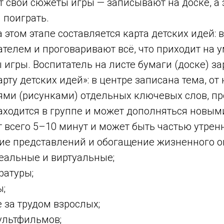
 свои сюжеты игры — записывают на доске, а 
ы поиграть.
 этом этапе составляется карта детских идей: в
ателем и проговаривают всё, что приходит на 
игры. Воспитатель на листе бумаги (доске) з
арту детских идей»: в центре записана тема, от
сями (рисунками) отдельных ключевых слов, п
аходится в группе и может дополняться новым
 всего 5–10 минут и может быть частью утренн
ие представлений и обогащение жизненного оп
альные и виртуальные;
ратуры;
;
а трудом взрослых;
льтфильмов;