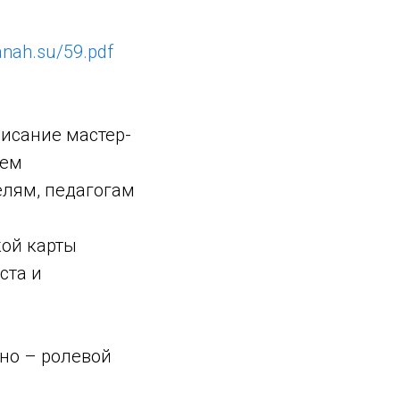
manah.su/59.pdf
писание мастер-
ием
елям, педагогам
кой карты
ста и
тно – ролевой