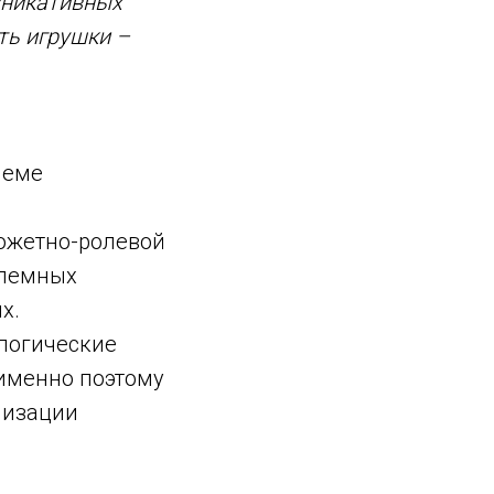
уникативных
ть игрушки –
леме
южетно-ролевой
блемных
х.
логические
 именно поэтому
низации