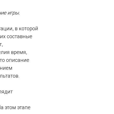
ие игры.
ции, в которой
 их составные
т,
елия время,
то описание
анием
льтатов.
лядит
а этом этапе