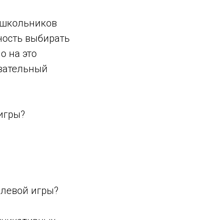
школьников
ность выбирать
о на это
вательный
игры?
олевой игры?