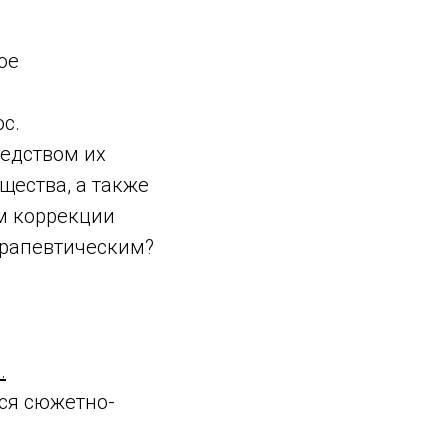
ое
ос.
редством их
щества, а также
м коррекции
ерапевтическим?
.
ся сюжетно-