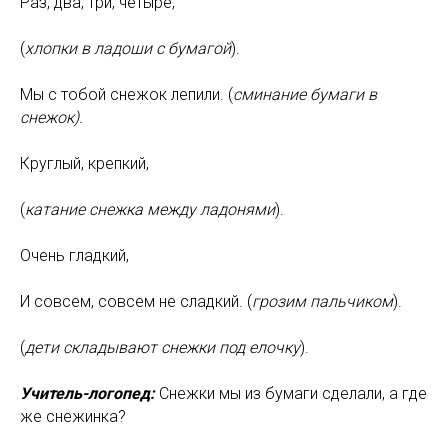
Раз, два, три, четыре,
(
хлопки в ладоши с бумагой
).
Мы с тобой снежок лепили. (
сминание бумаги в
снежок).
Круглый, крепкий,
(
катание снежка между ладонями
).
Очень гладкий,
И совсем, совсем не сладкий. (
грозим пальчиком
).
(
дети
складывают снежки под елочку
).
Учитель-логопед:
Снежки мы из бумаги сделали, а где
же снежинка?