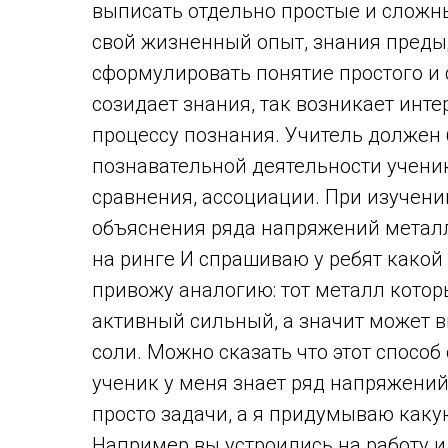
выписать отдельно простые и сложны
свой жизненный опыт, знания преды
сформулировать понятие простого и 
созидает знания, так возникает инте
процессу познания. Учитель должен
познавательной деятельности ученик
сравнения, ассоциации. При изучен
объяснения ряда напряжений металл
на ринге И спрашиваю у ребят какой 
привожу аналогию: тот металл котор
активный сильный, а значит может в
соли. Можно сказать что этот спосо
ученик у меня знает ряд напряжени
просто задачи, а я придумываю каку
Например вы устроились на работу и