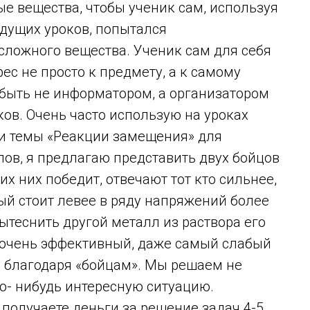
е вещества, чтобы ученик сам, используя
дущих уроков, попытался
сложного вещества. Ученик сам для себя
рес не просто к предмету, а к самому
 быть не информатором, а организатором
ов. Очень часто использую на уроках
ии темы «Реакции замещения» для
ов, я предлагаю представить двух бойцов
их них победит, отвечают тот кто сильнее,
ый стоит левее в ряду напряжений более
ытеснить другой металл из раствора его
б очень эффективный, даже самый слабый
й благодаря «бойцам». Мы решаем не
ю- нибудь интересную ситуацию.
 получаете деньги за решение задач 4-5