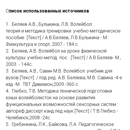
С
писок использованных источников
1. Беляев А.В., Булыкина, Л.В. Волейбол:
теория и методика тренировки: учебно-методическое
пособие. [Текст] / А.В.Беляев, Л.В.Булыкина - М.:
Физкультура и спорт, 2007.- 184 с.
2. Беляев, А.В. Волейбол на уроке физической
культуры: учебно-метод. пос.. [Текст] / А.В.Беляев- М.,
2003. - 144с.
3. Беляев, А.В., Савин М.В. Волейбол: учебник для
вузов [Текст] / под ред. А.В. Беляева, М.В. Савина.-4-е
изд.-М.: ТВТ Дивизион,2009.-360 с.
4. Глебко, Т.В. Методика технической подготовки
юных волейболисток на основе развития
функциональных возможностей сенсорных систем :
автореф.диссерт.канд.пед.наук [Текст] / Т.В.Глебко.-
Челябинск,2008.-24с.
5. Гребенкина, Л.К., Байкова, Л.А. Педагогическое