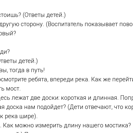
тоишь? (Ответы детей.)
другую сторону. (Воспитатель показывает повор
ервый?
?
еди?
Ответы детей.)
вы, тогда в путь!
смотрите ребята, впереди река. Как же перейт
ть мост.
десь лежат две доски: короткая и длинная. Поп
я доска нам подойдет? (Дети отвечают, что ко
ак река шире).
. Как можно измерить длину нашего мостика?