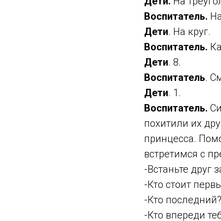
Дети.
На треуго
Воспитатель.
На
Дети
. На круг.
Воспитатель.
Ка
Дети
. 8.
Воспитатель
. С
Дети
. 1.
Воспитатель.
Си
похитили их дру
принцесса. Пом
встретимся с пр
-Встаньте друг з
-Кто стоит перв
-Кто последний
-Кто впереди те