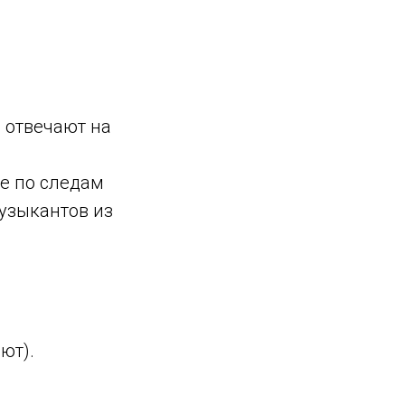
и отвечают на
е по следам
узыкантов из
ют).