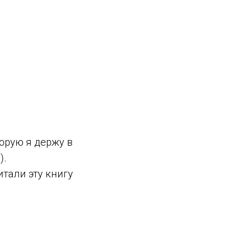
торую я держу в
).
итали эту книгу