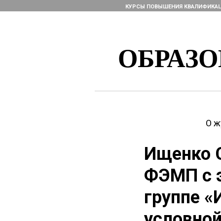
КУРСЫ ПОВЫШЕНИЯ КВАЛИФИКА
ОБРАЗ
О ж
Ищенко С
ФЭМП с 
группе 
условной