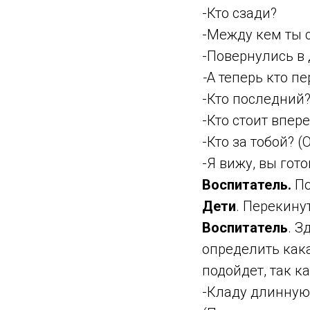
-Кто сзади?
-Между кем ты с
-Повернулись в 
-
А теперь кто п
-Кто последний
-Кто стоит впер
-Кто за тобой? (
-Я вижу, вы гото
Воспитатель.
По
Дети
. Перекину
Воспитатель
. З
определить кака
подойдет, так к
-Кладу длинную