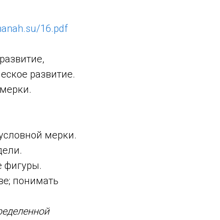
lmanah.su/16.pdf
развитие,
еское развитие.
мерки.
условной мерки.
дели.
 фигуры.
ве; понимать
.
ределенной