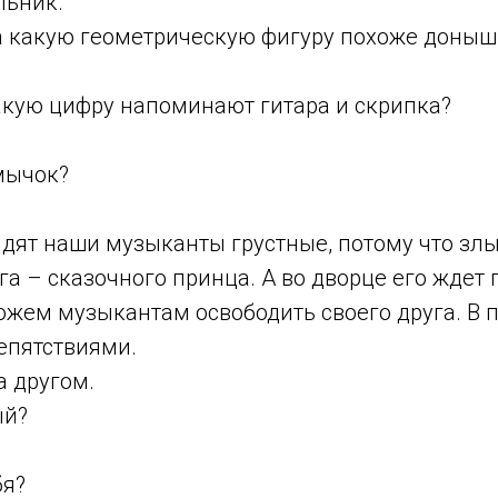
льник.
 какую геометрическую фигуру похоже доныш
кую цифру напоминают гитара и скрипка?
мычок?
дят наши музыканты грустные, потому что зл
га – сказочного принца. А во дворце его ждет
ожем музыкантам освободить своего друга. В 
епятствиями.
а другом.
ый?
?
бя?