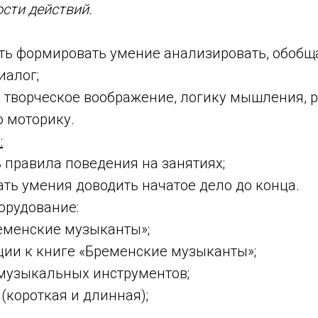
сти действий.
формировать умение анализировать, обобща
иалог;
орческое воображение, логику мышления, р
 моторику.
:
равила поведения на занятиях;
умения доводить начатое дело до конца.
орудование:
енские музыканты»;
 к книге «Бременские музыканты»;
зыкальных инструментов;
ороткая и длинная);