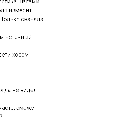
остика шагами.
оля измерит
 Только сначала
им неточный
 дети хором
.
когда не видел
маете, сможет
?