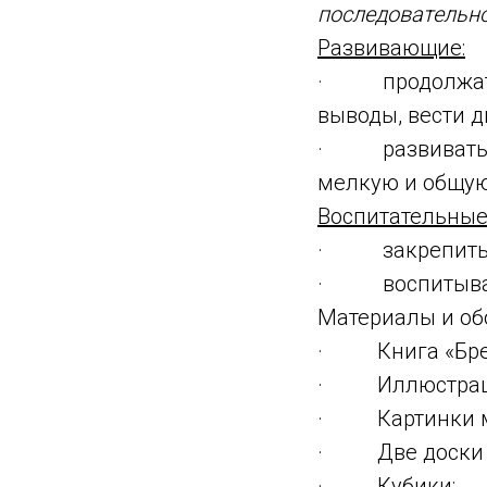
последовательно
Развивающие:
· продолжать 
выводы, вести д
· развивать тв
мелкую и общую
Воспитательные
· закрепить п
· воспитывать 
Материалы и об
· Книга «Брем
· Иллюстрации
· Картинки му
· Две доски (к
· Кубики;