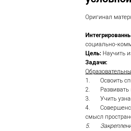
Оригинал матер
Интегрированны
социально-комм
Цель:
Научить и
Задачи:
Образовательны
1. Освоить спо
2. Развивать п
3. Учить узнав
4. Совершенств
смысл пространс
5. Закрепление