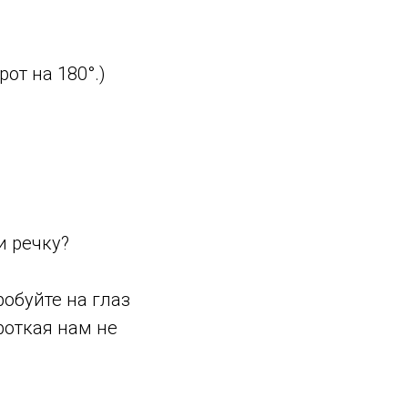
от на 180°.)
и речку?
робуйте на глаз
роткая нам не