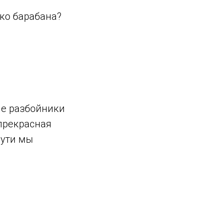
ко барабана?
ые разбойники
 прекрасная
пути мы