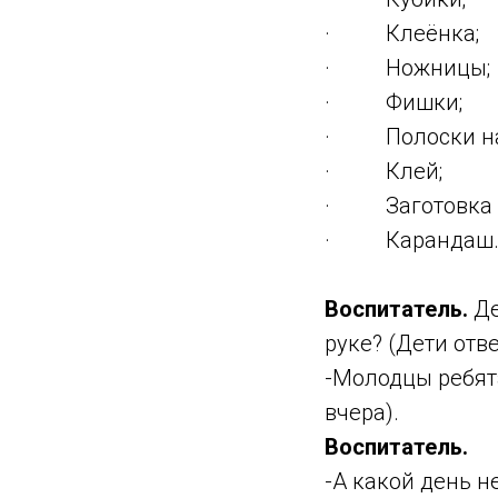
· Клеёнка;
· Ножницы;
· Фишки;
· Полоски на 
· Клей;
· Заготовка д
· Карандаш
Воспитатель.
Де
руке? (Дети отв
-Молодцы ребята
вчера).
Воспитатель.
-А какой день н