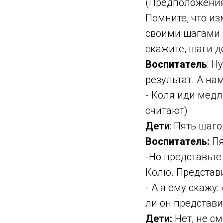
(Предположения
Помните, что из
своими шагами м
скажите, шаги 
Воспитатель
: Н
результат. А на
- Коля иди медл
считают)
Дети
: Пять шаго
Воспитатель:
Пя
-Но представьте
Колю. Представ
- А я ему скажу
ли он представи
Дети:
Нет, не см