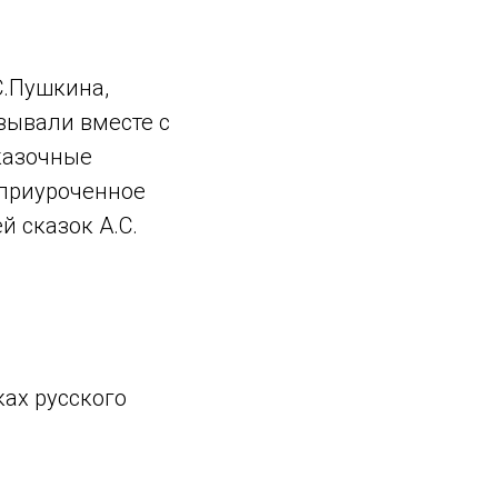
С.Пушкина,
азывали вместе с
казочные
 приуроченное
й сказок А.С.
ах русского