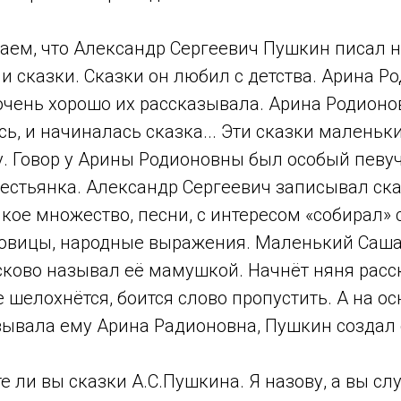
аем, что Александр Сергеевич Пушкин писал н
и сказки. Сказки он любил с детства. Арина Р
очень хорошо их рассказывала. Арина Родионо
сь, и начиналась сказка... Эти сказки маленьк
. Говор у Арины Родионовны был особый певуч
естьянка. Александр Сергеевич записывал ска
кое множество, песни, с интересом «собирал»
ловицы, народные выражения. Маленький Саш
сково называл её мамушкой. Начнёт няня расс
е шелохнётся, боится слово пропустить. А на ос
зывала ему Арина Радионовна, Пушкин создал 
е ли вы сказки А.С.Пушкина. Я назову, а вы сл