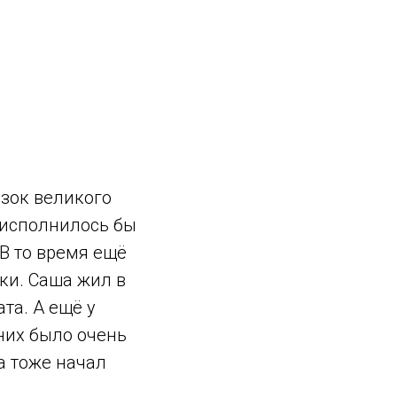
азок великого
у исполнилось бы
 В то время ещё
шки. Саша жил в
та. А ещё у
них было очень
а тоже начал