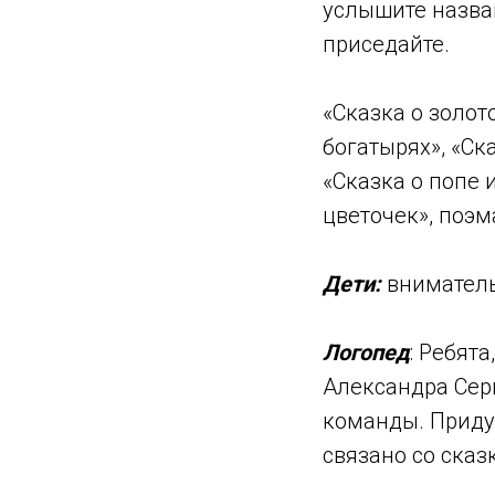
услышите назван
приседайте.
«Сказка о золот
богатырях», «Ск
«Сказка о попе 
цветочек», поэ
Дети:
вниматель
Логопед
: Ребят
Александра Сер
команды. Приду
связано со ска