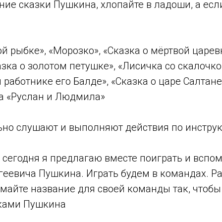
ие сказки Пушкина, хлопайте в ладоши, а если
ой рыбке», «Морозко», «Сказка о мёртвой царев
азка о золотом петушке», «Лисичка со скалочко
и работнике его Балде», «Сказка о царе Салтан
ма «Руслан и Людмила»
но слушают и выполняют действия по инструк
а, сегодня я предлагаю вместе поиграть и вспо
геевича Пушкина. Играть будем в командах. Р
майте название для своей команды так, чтобы
зками Пушкина