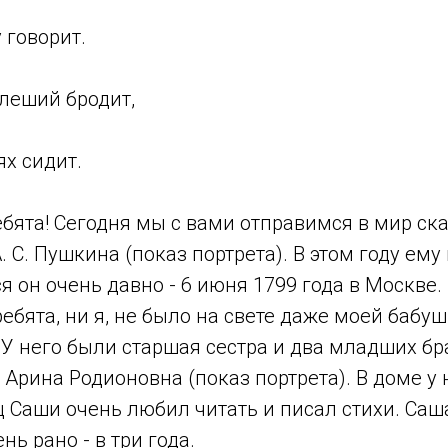
 говорит.
 леший бродит,
ях сидит.
ебята! Сегодня мы с вами отправимся в мир ск
А. С. Пушкина (показ портрета). В этом году ем
ся он очень давно - 6 июня 1799 года в Москве.
ребята, ни я, не было на свете даже моей бабу
У него были старшая сестра и два младших бра
Арина Родионовна (показ портрета). В доме у 
ц Саши очень любил читать и писал стихи. Саш
нь рано - в три года.