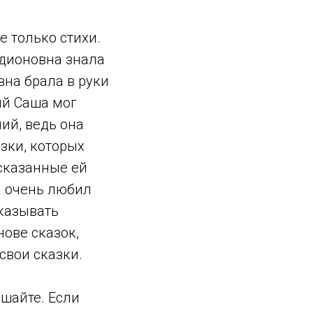
е только стихи.
одионовна знала
вна брала в руки
ий Саша мог
ий, ведь она
зки, которых
 сказанные ей
а очень любил
казывать
нове сказок,
свои сказки.
ушайте. Если