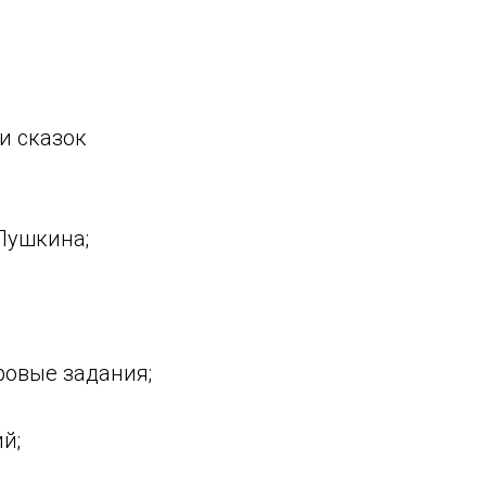
и сказок
Пушкина;
ровые задания;
й;