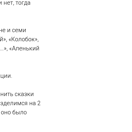
 нет, тогда
не и семи
й», «Колобок»,
е…», «Аленький
ции.
мнить сказки
азделимся на 2
 оно было