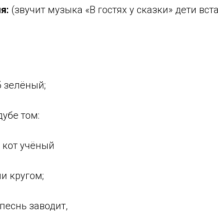
ия:
(звучит музыка «В гостях у сказки» дети вст
б зелёный;
дубе том:
 кот учёный
пи кругом;
песнь заводит,