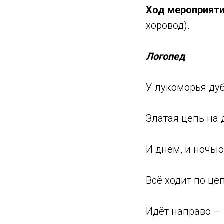
Ход мероприят
хоровод).
Логопед
:
У лукоморья ду
Златая цепь на 
И днём, и ночью
Всё ходит по це
Идёт направо — 