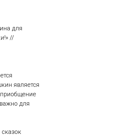
кина для
!» //
ется
шкин является
у приобщение
 важно для
 сказок