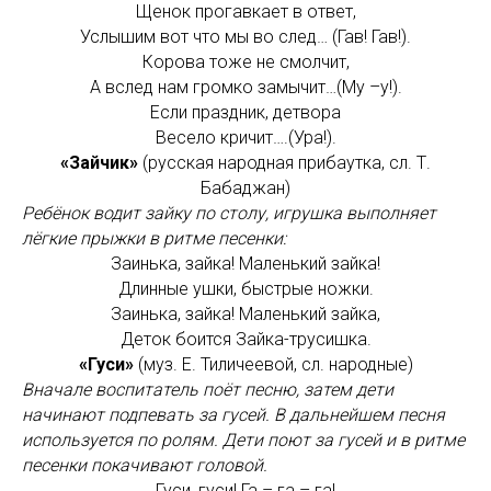
Щенок прогавкает в ответ,
Услышим вот что мы во след… (Гав! Гав!).
Корова тоже не смолчит,
А вслед нам громко замычит…(Му –у!).
Если праздник, детвора
Весело кричит….(Ура!).
«Зайчик»
(русская народная прибаутка, сл. Т.
Бабаджан)
Ребёнок водит зайку по столу, игрушка выполняет
лёгкие прыжки в ритме песенки:
Заинька, зайка! Маленький зайка!
Длинные ушки, быстрые ножки.
Заинька, зайка! Маленький зайка,
Деток боится Зайка-трусишка.
«Гуси»
(муз. Е. Тиличеевой, сл. народные)
Вначале воспитатель поёт песню, затем дети
начинают подпевать за гусей. В дальнейшем песня
используется по ролям. Дети поют за гусей и в ритме
песенки покачивают головой.
Гуси, гуси! Га – га – га!