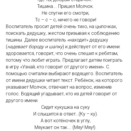
Тишина…. Пришел Молчок.
Не спугни его смотри,
Тс – с – с, ничего не говори!
Воспитатель просит детей очень тихо, на цыпочках,
поискать дедушку, жестом призывая к соблюдению
тишины. Далее воспитатель «находит» дедушку
(
надевает бороду и шапку
) и действует от его имени:
здоровается, говорит, что очень спешил к ребятам,
потому что любит играть. Предлагает детям поиграть
в игру «Узнай, кто говорит от другого имени». С
помощью считалки выбирают водящего. Воспитатель
от имени дедушки читает текст. Ребёнок, на которого
указывает Молчок, отвечает на вопрос, изменив
голос. Водящий угадывает, кто из детей говорит от
другого имени.
Сидит кукушка на суку
И слышится в ответ…(Ку – ку).
А вот котёночек в углу,
Мяукает он так…. (Мяу! Мяу!).