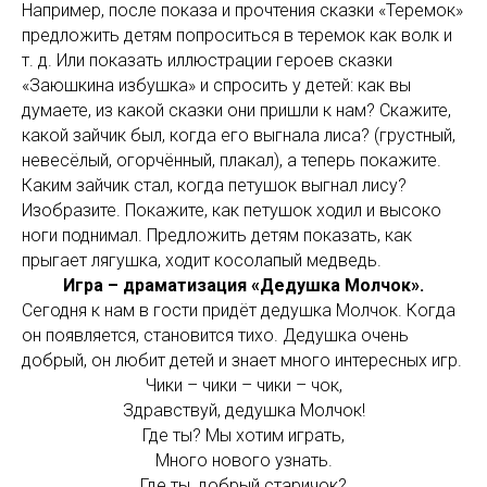
Например, после показа и прочтения сказки «Теремок»
предложить детям попроситься в теремок как волк и
т. д. Или показать иллюстрации героев сказки
«Заюшкина избушка» и спросить у детей: как вы
думаете, из какой сказки они пришли к нам? Скажите,
какой зайчик был, когда его выгнала лиса? (грустный,
невесёлый, огорчённый, плакал), а теперь покажите.
Каким зайчик стал, когда петушок выгнал лису?
Изобразите. Покажите, как петушок ходил и высоко
ноги поднимал. Предложить детям показать, как
прыгает лягушка, ходит косолапый медведь.
Игра – драматизация «Дедушка Молчок».
Сегодня к нам в гости придёт дедушка Молчок. Когда
он появляется, становится тихо. Дедушка очень
добрый, он любит детей и знает много интересных игр.
Чики – чики – чики – чок,
Здравствуй, дедушка Молчок!
Где ты? Мы хотим играть,
Много нового узнать.
Где ты, добрый старичок?