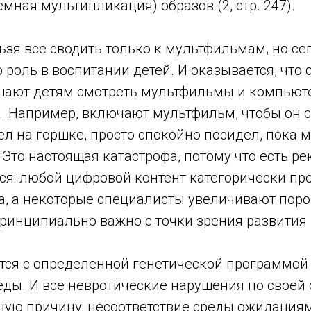
мная мультипликация) образов (2, стр. 247).
ьзя все сводить только к мультфильмам, но се
роль в воспитании детей. И оказывается, что
шают детям смотреть мультфильмы и компьют
а. Например, включают мультфильм, чтобы он 
л на горшке, просто спокойно посидел, пока 
Это настоящая катастрофа, потому что есть р
тся: любой цифровой контент категорически п
да, а некоторые специалисты увеличивают порог
принципиально важно с точки зрения развития 
тся с определенной генетической программой
ды. И все невротические нарушения по своей
ную причину: несоответствие среды ожиданиям