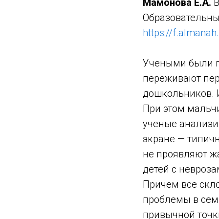
Мамонова Е.А.
В
Образовательный
https://f.almanah
Учеными были п
переживают пер
дошкольников. И
При этом мальч
ученые анализи
экране — типичн
не проявляют жа
детей с невроз
Причем все скл
проблемы в семь
привычной точки