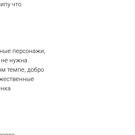
ипу что
нные персонажи,
 не нужна.
ом темпе, добро
ожественные
енка