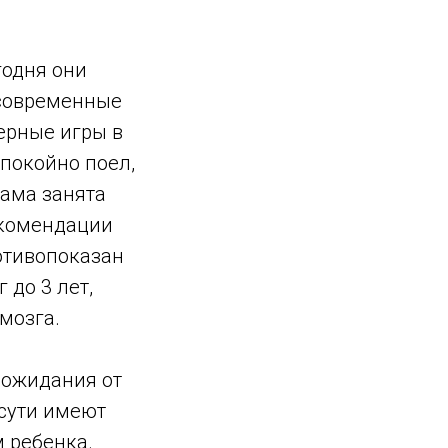
годня они
 современные
ерные игры в
спокойно поел,
мама занята
екомендации
ротивопоказан
 до 3 лет,
мозга.
 ожидания от
 сути имеют
 ребенка.