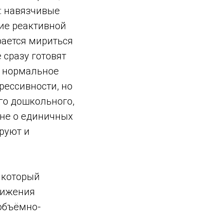
я: навязчивые
ние реактивной
рается мириться
 сразу готовят
о нормальное
рессивности, но
го дошкольного,
 не о единичных
руют и
 который
вижения
объёмно-