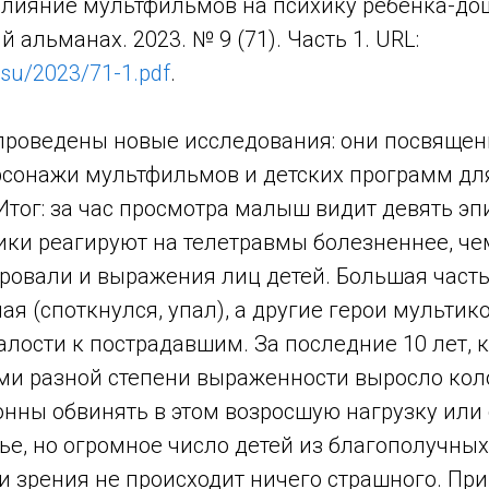
лияние мультфильмов на психику ребенка-дош
 альманах. 2023. № 9 (71). Часть 1. URL:
.su/2023/71-1.pdf
.
роведены новые исследования: они посвящен
сонажи мультфильмов и детских программ дл
тог: за час просмотра малыш видит девять эп
ики реагируют на телетравмы болезненнее, че
ровали и выражения лиц детей. Большая часть
ая (споткнулся, упал), а другие герои мультик
лости к пострадавшим. За последние 10 лет, 
ами разной степени выраженности выросло кол
онны обвинять в этом возросшую нагрузку ил
е, но огромное число детей из благополучных 
 зрения не происходит ничего страшного. При