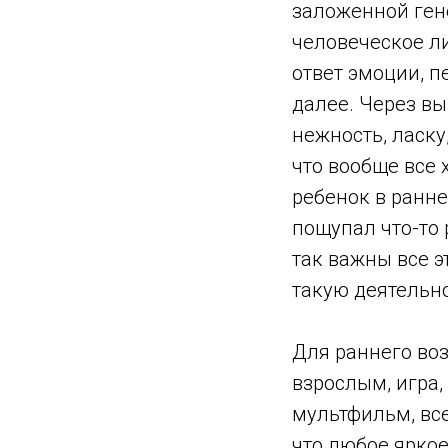
заложенной ген
человеческое ли
ответ эмоции, 
далее. Через вы
нежность, ласк
что вообще все 
ребенок в ранне
пощупал что-то 
так важны все 
такую деятельн
Для раннего во
взрослым, игра
мультфильм, все
что любое ярко