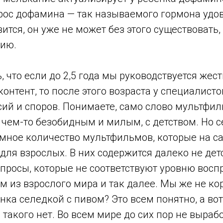
рос дофамина — так называемого гормона удов
ится, он уже не может без этого существовать,
ию.
 что если до 2,5 года мы руководствуется жес
онтент, то после этого возраста у специалист
сий и споров. Понимаете, само слово мультфи
 чем-то безобидным и милым, с детством. Но с
омное количество мультфильмов, которые на с
ля взрослых. В них содержится далеко не дет
просы, которые не соответствуют уровню восп
м из взрослого мира и так далее. Мы же не к
нка селедкой с пивом? Это всем понятно, а вот
акого нет. Во всем мире до сих пор не выраб