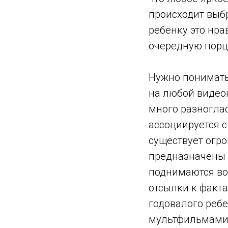
происходит выб
ребенку это нрав
очередную порц
Нужно понимать,
на любой видеок
много разногла
ассоциируется с
существует огр
предназначены д
поднимаются во
отсылки к факта
годовалого ребе
мультфильмами т