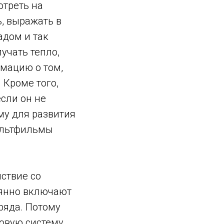
треть на
, выражать в
адом и так
учать тепло,
рмацию о том,
 Кроме того,
сли он не
му для развития
мультфильмы
ствие со
оянно включают
оряда. Потому
овую систему,