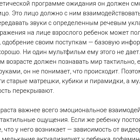
етической программе ожидания он должен смо
цо. Это лицо должно с ним взаимодействовать
передавать звуки с определенным речевым укл
ражения на лице взрослого ребенок может пол
у, одобрение своим поступкам — базовую инфо
хорошо. Ни один мультфильм ему этого не дает.
м возрасте должен познавать мир тактильно, е
руками, он не понимает, что происходит. Поэто
эти старые матрешки, кубики и пирамидки, а 
ость перекрывают.
зраста важнее всего эмоциональное взаимодей
, тактильные ощущения. Если же ребенку пост
, что у него возникает — зависимость от виде
е мелькание актуализирует у ребенка дофамин