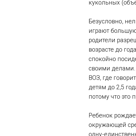
кукольных (объё
Безусловно, нел
играют большую 
родители разре
возрасте до год
спокойно посиде
своими делами. 
ВОЗ, где говори
детям до 2,5 го
потому что это 
Ребенок рождае
окружающей сре
одну-единствен