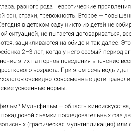
 глаза, разного рода невротические проявлени
й сон, страхи, тревожность. Второе — повыше
Сегодня в детском саду никто из детей не соби
ной ситуацией, не пытается договариваться, все
ются, зацикливаются на обиде и так далее. Эт
ебенка 2–3 лет, когда у него особый период аг
ение этих паттернов поведения в течение все
росткового возраста. При этом речь ведь идет
ихологов очевидно: современные дети трансли
некие усвоенные нормы.
тфильм? Мультфильм — область киноискусства,
м покадровой съёмки последовательных фаз д
вописных (графическая мультипликация) или 