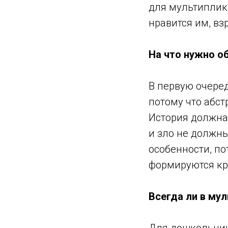
для мультиплик
нравится им, вз
На что нужно о
В первую очере
потому что абст
История должна
и зло не должн
особенности, по
формируются кр
Всегда ли в му