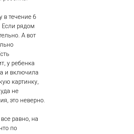
 в течение 6
. Если рядом
ельно. А вот
ально
сть
т, у ребенка
ла и включила
кую картинку,
куда не
я, это неверно.
все равно, на
 что по