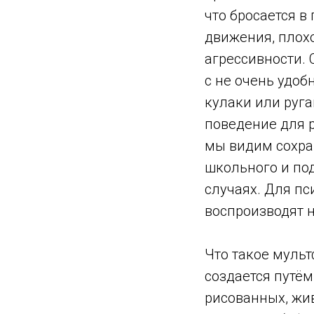
что бросается в
движения, плохо
агрессивности. 
с не очень удоб
кулаки или руга
поведение для р
мы видим сохран
школьного и под
случаях. Для пс
воспроизводят 
Что такое муль
создается путё
рисованных, жи