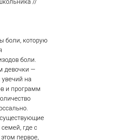
кольника //
ы боли, которую
я
изодов боли.
м девочки —
 увечий на
ов и программ
количество
оссально.
и существующие
семей, где с
 этом первое,