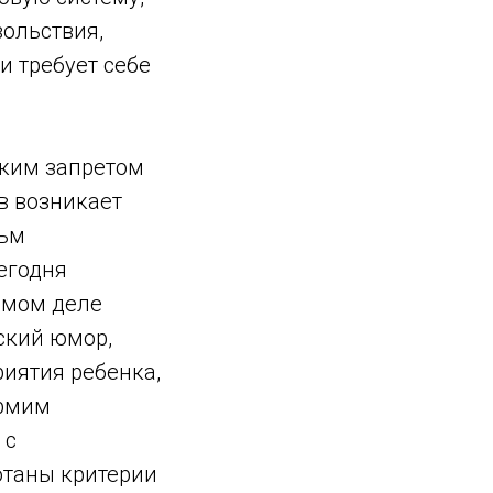
ольствия,
 и требует себе
тким запретом
ов возникает
льм
егодня
амом деле
ский юмор,
риятия ребенка,
ормим
 с
отаны критерии