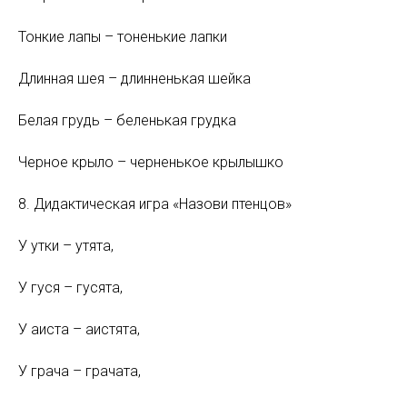
Тонкие лапы – тоненькие лапки
Длинная шея – длинненькая шейка
Белая грудь – беленькая грудка
Черное крыло – черненькое крылышко
8. Дидактическая игра «Назови птенцов»
У утки – утята,
У гуся – гусята,
У аиста – аистята,
У грача – грачата,