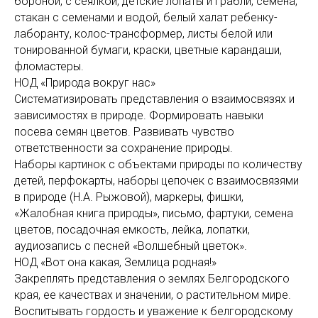
бороной, с сеялкой, детские лопаты и грабли, семена,
стакан с семенами и во­дой, белый халат ребенку-
лаборанту, колос-трансформер, листы белой или
тонированной бумаги, краски, цветные карандаши,
фло­мастеры.
НОД «Природа вокруг нас»
Систематизировать представления о взаимосвязях и
за­висимостях в природе. Формировать навыки
посева семян цветов. Развивать чувство
ответственности за сохранение природы.
Наборы картинок с объектами природы по ко­личеству
детей, перфокарты, наборы цепочек с взаимосвязями
в природе (Н.А. Рыжовой), маркеры, фишки,
«Жалобная книга при­роды», письмо, фартуки, семена
цветов, посадочная емкость, лейка, лопатки,
аудиозапись с песней «Волшебный цветок».
НОД «Вот она какая, Землица родная!»
Закреплять представления о землях Белгородского
края, ее качествах и значении, о растительном мире.
Воспитывать гор­дость и уважение к белгородскому