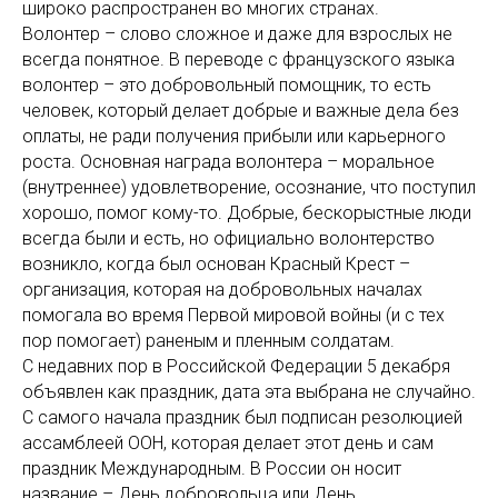
широко распространен во многих странах.
Волонтер – слово сложное и даже для взрослых не
всегда понятное. В переводе с французского языка
волонтер – это добровольный помощник, то есть
человек, который делает добрые и важные дела без
оплаты, не ради получения прибыли или карьерного
роста. Основная награда волонтера – моральное
(внутреннее) удовлетворение, осознание, что поступил
хорошо, помог кому-то. Добрые, бескорыстные люди
всегда были и есть, но официально волонтерство
возникло, когда был основан Красный Крест –
организация, которая на добровольных началах
помогала во время Первой мировой войны (и с тех
пор помогает) раненым и пленным солдатам.
С недавних пор в Российской Федерации 5 декабря
объявлен как праздник, дата эта выбрана не случайно.
С самого начала праздник был подписан резолюцией
ассамблеей ООН, которая делает этот день и сам
праздник Международным. В России он носит
название – День добровольца или День