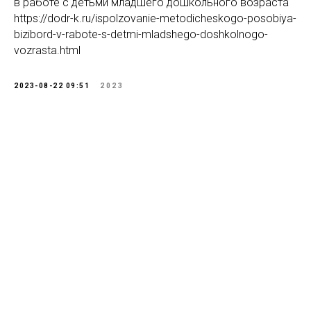
в работе с детьми младшего дошкольного возраста
https://dodr-k.ru/ispolzovanie-metodicheskogo-posobiya-
bizibord-v-rabote-s-detmi-mladshego-doshkolnogo-
vozrasta.html
2023-08-22 09:51
2023